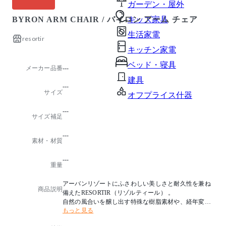
ガーデン・屋外
BYRON ARM CHAIR / バイロン アーム チェア
キッズ家具
生活家電
resortir
キッチン家電
ベッド・寝具
メーカー品番
---
建具
---
サイズ
オフプライス什器
---
サイズ補足
---
素材・材質
---
重量
アーバンリゾートにふさわしい美しさと耐久性を兼ね
商品説明
備えたRESORTIR（リゾルティール） 。
自然の風合いを醸し出す特殊な樹脂素材や、経年変化
もっと見る
を独自の味わいへと変える水牛革の編み込みなど、
多彩な素材とクラフトマンの円熟した技術が家具に豊