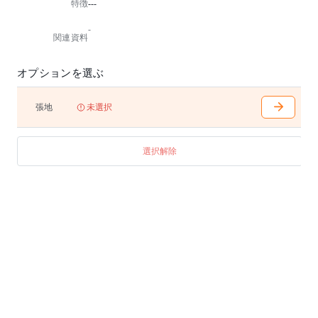
特徴
---
かな表情を宿し、日常から離れたリゾートシーンを忘
れがたい景色へと変えてゆきます。
-
関連資料
※別注対応可
詳細については、お問い合わせください。
オプションを選ぶ
張地
未選択
選択解除