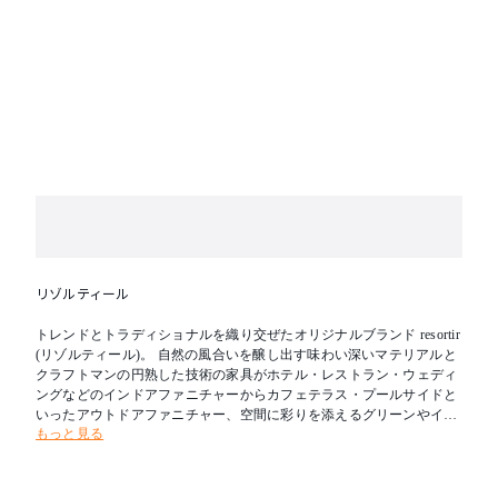
リゾルティール
トレンドとトラディショナルを織り交ぜたオリジナルブランド resortir
(リゾルティール)。 自然の風合いを醸し出す味わい深いマテリアルと
クラフトマンの円熟した技術の家具がホテル・レストラン・ウェディ
ングなどのインドアファニチャーからカフェテラス・プールサイドと
いったアウトドアファニチャー、空間に彩りを添えるグリーンやイン
もっと見る
テリア小物など、さまざまなコントラクトユースに対応いたします。
お客様の理想へと少しでも近づけるよう、最大限のご協力をお約束し
ます。