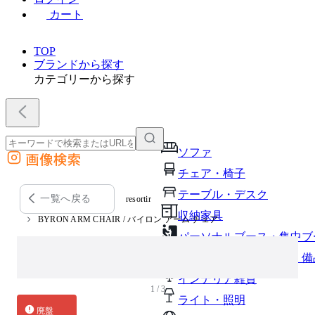
カート
TOP
ブランドから探す
カテゴリーから探す
ソファ
画像検索
外部サイトの商品をカートに追加
チェア・椅子
他のサイトで見つけた商品ページのURLを貼り付けて、カートに追加できます
テーブル・デスク
一覧へ戻る
resortir
収納家具
BYRON ARM CHAIR / バイロン アーム チェア
パーソナルブース・集中ブ
オフィスアクセサリー・備
インテリア雑貨
1 / 3
ライト・照明
廃盤