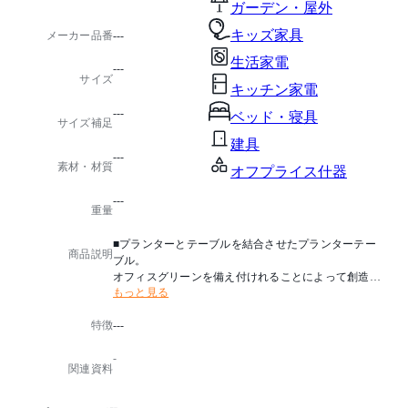
ガーデン・屋外
キッズ家具
メーカー品番
---
生活家電
---
サイズ
キッチン家電
---
ベッド・寝具
サイズ補足
建具
---
素材・材質
オフプライス什器
---
重量
■プランターとテーブルを結合させたプランターテー
商品説明
ブル。
オフィスグリーンを備え付けれることによって創造性
もっと見る
や癒やし効果を演出します。
特徴
---
■配線ホール付
■可動棚1枚付
-
関連資料