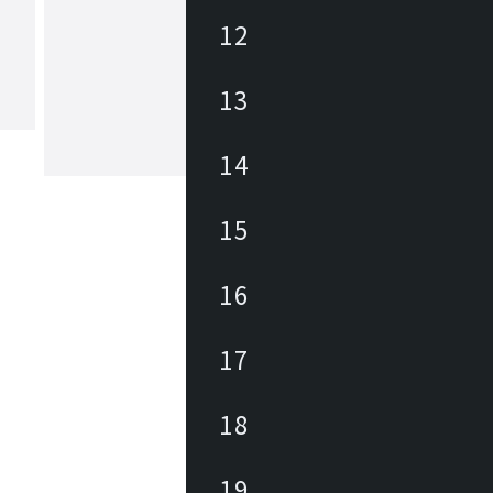
12
ユーティリティ
Utility(ユーティリティ)は、お値打ち
13
なホーム・オフィス商品ブランドです
ィス向けでは事務イスやロビーチェア
テーブル・作業デスクから、キャビネ
パーテーション、備品が幅広くライン
14
もっと見る
。カタログには企業から家庭までご使
だけるアイテムを約3700点掲載してい
15
16
17
18
19