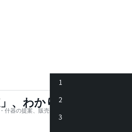
1
ース
2
値」、わかります。
品
・什器の提案、販売を行う法人様および個人事業主
3