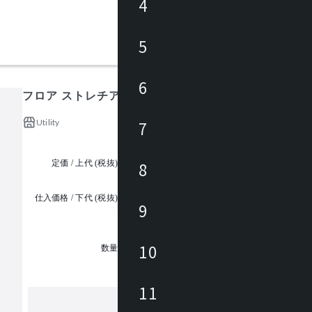
4
5
6
フロア ストレチア1.6
Utility
7
定価 / 上代 (税抜)
¥82,000 ~
8
仕入価格 / 下代 (税抜)
9
¥
1
10
数量
11