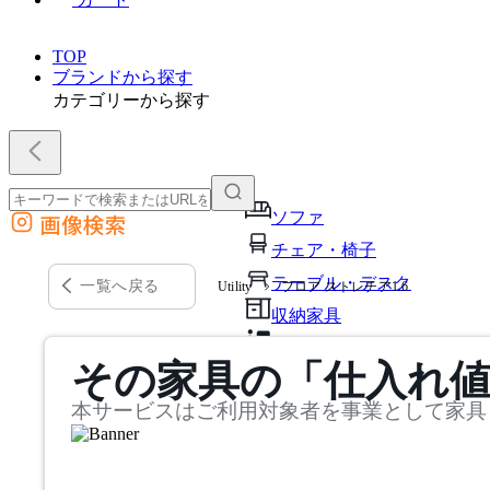
TOP
ブランドから探す
カテゴリーから探す
ソファ
画像検索
外部サイトの商品をカートに追加
チェア・椅子
他のサイトで見つけた商品ページのURLを貼り付けて、カートに追加できます
テーブル・デスク
一覧へ戻る
Utility
フロア ストレチア1.6
収納家具
パーソナルブース・集中ブ
その家具の「仕入れ
オフィスアクセサリー・備
本サービスはご利用対象者を事業として家具
インテリア雑貨
ライト・照明
ガーデン・屋外