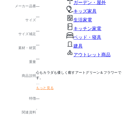
ガーデン・屋外
メーカー品番
---
キッズ家具
---
生活家電
サイズ
キッチン家電
---
サイズ補足
ベッド・寝具
---
建具
素材・材質
アウトレット商品
---
重量
心もカラダも優しく癒すアートグリーン＆フラワーで
商品説明
す。
もっと見る
■酸化チタン光触媒について
酸化チタン光触媒は、植物の葉緑素が光のエネルギー
特徴
---
を使って二酸化炭素を酸素に変えるように、
太陽の光や可視光(屋内の目に見える光)のエネルギー
-
を使って、種々の有機物やニオイを分解する作用があ
関連資料
ります。
「光の楽園」には株式会社豊田中央研究所が開発した
可視光応答型光触媒「V-CAT」を使用し、