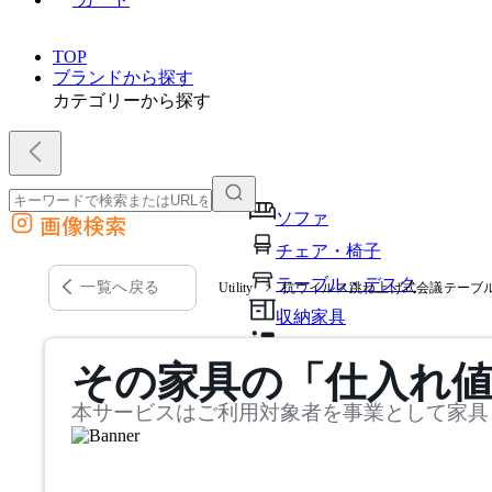
TOP
ブランドから探す
カテゴリーから探す
ソファ
画像検索
外部サイトの商品をカートに追加
チェア・椅子
他のサイトで見つけた商品ページのURLを貼り付けて、カートに追加できます
テーブル・デスク
一覧へ戻る
Utility
抗ウイルス跳ね上げ式会議テーブル
収納家具
パーソナルブース・集中ブ
その家具の「仕入れ
オフィスアクセサリー・備
本サービスはご利用対象者を事業として家具
インテリア雑貨
ライト・照明
ガーデン・屋外