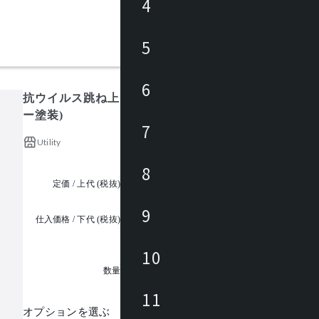
4
5
6
抗ウイルス跳ね上げ式会議テーブル(ダークグレー塗装
ー塗装)
7
Utility
8
定価 / 上代 (税抜)
¥152,300 ~
9
仕入価格 / 下代 (税抜)
¥
10
1
数量
11
オプションを選ぶ