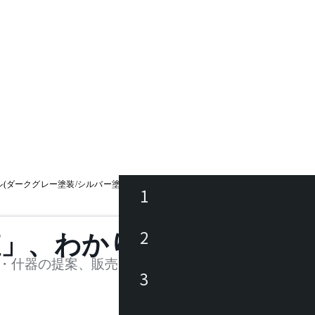
(ダークグレー塗装/シルバー塗装)
1
ース
2
値」、わかります。
品
・什器の提案、販売を行う法人様および個人事業主
3