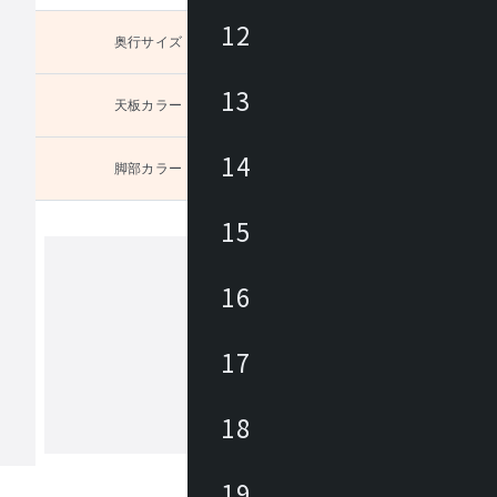
12
奥行サイズ
未選択
13
天板カラー
未選択
14
脚部カラー
未選択
15
16
ユーティリティ
Utility(ユーティリティ)は、お値打ち
17
なホーム・オフィス商品ブランドです
ィス向けでは事務イスやロビーチェア
テーブル・作業デスクから、キャビネ
18
パーテーション、備品が幅広くライン
もっと見る
。カタログには企業から家庭までご使
だけるアイテムを約3700点掲載してい
19