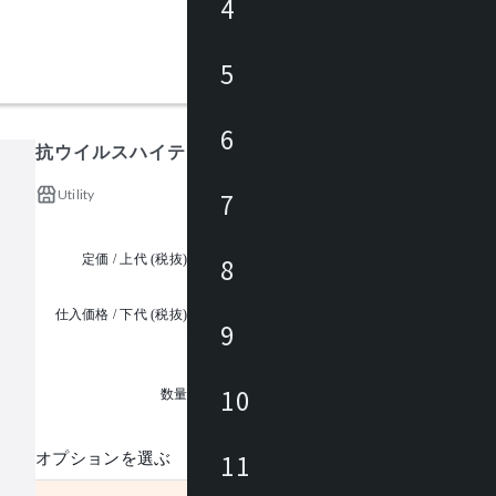
4
5
6
抗ウイルスハイテーブル
Utility
7
定価 / 上代 (税抜)
¥82,000 ~
8
仕入価格 / 下代 (税抜)
9
¥
1
10
数量
11
オプションを選ぶ