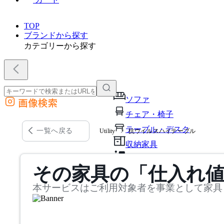
TOP
ブランドから探す
カテゴリーから探す
ソファ
画像検索
外部サイトの商品をカートに追加
チェア・椅子
他のサイトで見つけた商品ページのURLを貼り付けて、カートに追加できます
テーブル・デスク
一覧へ戻る
Utility
抗ウイルスハイテーブル
収納家具
パーソナルブース・集中ブ
その家具の「仕入れ
オフィスアクセサリー・備
本サービスはご利用対象者を事業として家具
インテリア雑貨
ライト・照明
ガーデン・屋外