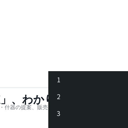
1
ース
2
値」、わかります。
品
・什器の提案、販売を行う法人様および個人事業主
3