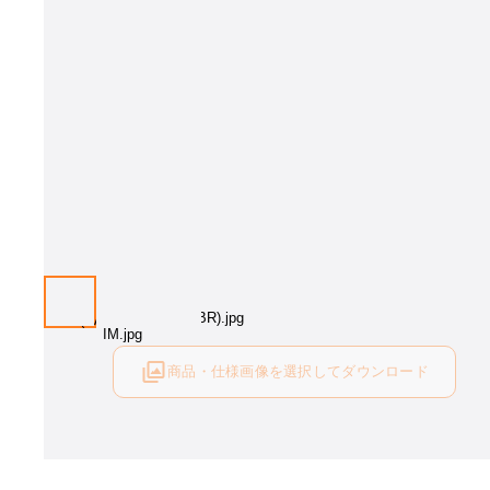
画像はイメージとなります[脚部カラー：ブラック塗装 天板カラー：ナ
ル]。脚部カラー、天板カラーをお選びください。
商品・仕様画像を選択してダウンロード
ログイン後にご利用可能です