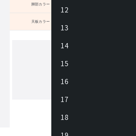
脚部カラー
未選択
12
天板カラー
未選択
13
チュラ
14
ユーティリティ
15
Utility(ユーティリティ)は、お値打ち
なホーム・オフィス商品ブランドです
16
ィス向けでは事務イスやロビーチェア
テーブル・作業デスクから、キャビネ
パーテーション、備品が幅広くライン
17
もっと見る
。カタログには企業から家庭までご使
だけるアイテムを約3700点掲載してい
18
19