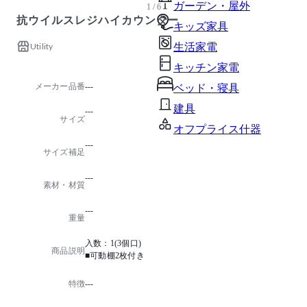
ガーデン・屋外
1 / 6
抗ウイルスレジハイカウンター
キッズ家具
Utility
生活家電
キッチン家電
メーカー品番
---
ベッド・寝具
建具
---
サイズ
オフプライス什器
---
サイズ補足
---
素材・材質
---
重量
入数：1(3個口)
商品説明
■可動棚2枚付き
特徴
---