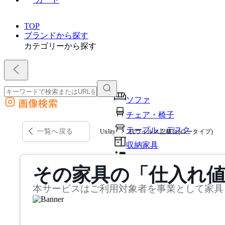
TOP
ブランドから探す
カテゴリーから探す
ソファ
画像検索
外部サイトの商品をカートに追加
チェア・椅子
他のサイトで見つけた商品ページのURLを貼り付けて、カートに追加できます
テーブル・デスク
一覧へ戻る
Utility
抗ウイルス記載台(ロータイプ)
収納家具
パーソナルブース・集中ブ
その家具の「仕入れ
オフィスアクセサリー・備
本サービスはご利用対象者を事業として家具
インテリア雑貨
ライト・照明
ガーデン・屋外