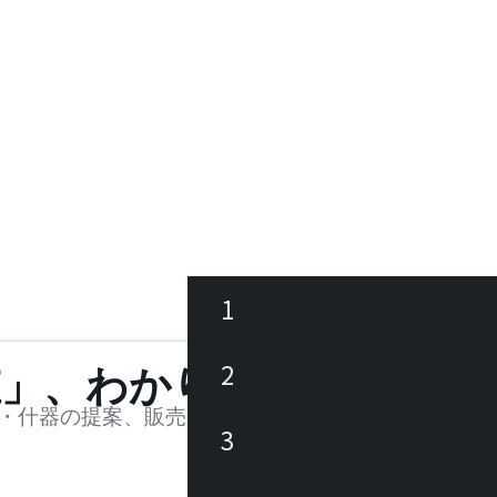
1
ース
2
値」、わかります。
品
・什器の提案、販売を行う法人様および個人事業主
3