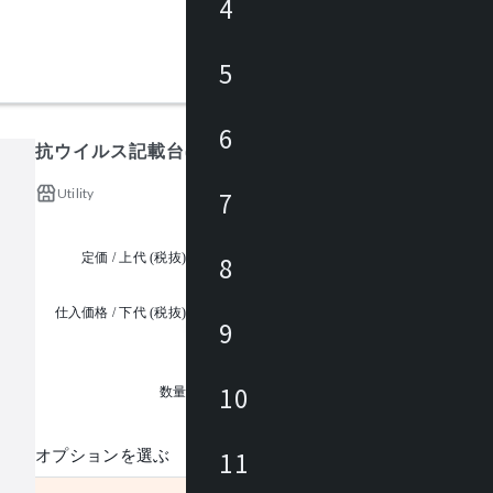
4
5
6
抗ウイルス記載台(ロータイプ)
Utility
7
定価 / 上代 (税抜)
¥234,000 ~
8
仕入価格 / 下代 (税抜)
9
¥
1
10
数量
11
オプションを選ぶ