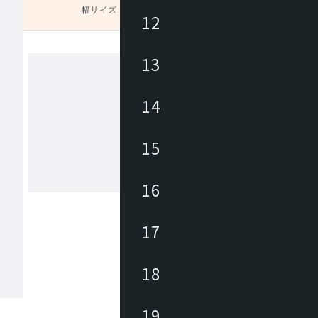
幅サイズ
未選択
12
13
い。
ユーティリティ
14
Utility(ユーティリティ)は、お値打ち
なホーム・オフィス商品ブランドです
15
ィス向けでは事務イスやロビーチェア
テーブル・作業デスクから、キャビネ
パーテーション、備品が幅広くライン
16
もっと見る
。カタログには企業から家庭までご使
だけるアイテムを約3700点掲載してい
17
18
19