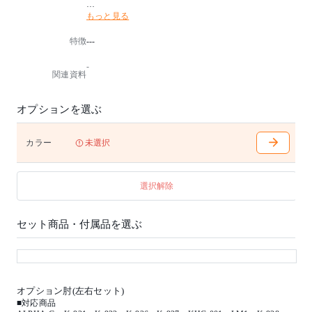
もっと見る
適度な固さのあるモールドウレタンをおしりの形に合
わせて成型しているので、着座時の安定性が向上して
特徴
---
体圧分散と姿勢保持を両立しています。
-
■座昇降(ガスシリンダー式)機能付
関連資料
■背ロッキング機構付
オプションを選ぶ
カラー
未選択
選択解除
セット商品・付属品を選ぶ
オプション肘(左右セット)
■対応商品