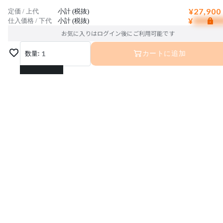
¥27,900
定価 / 上代
小計 (税抜)
¥
仕入価格 / 下代
小計 (税抜)
お気に入りはログイン後にご利用可能です
数量:
1
カートに追加
1
2
3
運営会社
4
利用規約
プライバシーポリシー
特定商取引法に基づく表記
5
お問い合わせ
© Interior Base Inc.