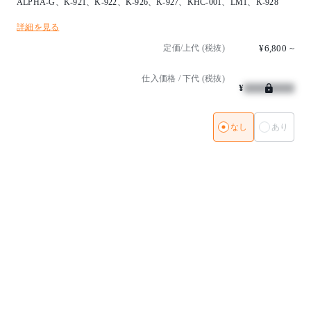
ALPHA-G、K-921、K-922、K-926、K-927、KHC-001、LM1、K-928
詳細を見る
定価/上代 (税抜)
¥6,800
~
仕入価格 / 下代 (税抜)
¥
なし
あり