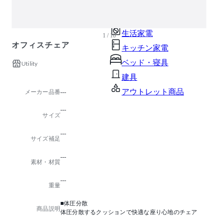
ガーデン・屋外
キッズ家具
生活家電
1 / 10
オフィスチェア
キッチン家電
ベッド・寝具
Utility
建具
アウトレット商品
メーカー品番
---
---
サイズ
---
サイズ補足
---
素材・材質
---
重量
■体圧分散
商品説明
体圧分散するクッションで快適な座り心地のチェア