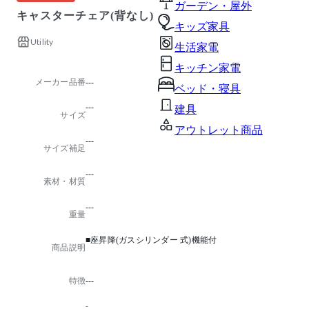
ガーデン・屋外
キャスターチェア(背なし)
キッズ家具
Utility
生活家電
キッチン家電
メーカー品番
---
ベッド・寝具
---
建具
サイズ
アウトレット商品
---
サイズ補足
---
素材・材質
---
重量
■座昇降(ガスシリンダー 式)機能付
商品説明
特徴
---
-