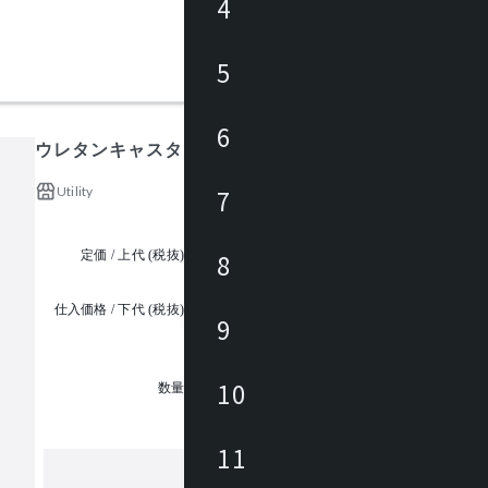
4
5
6
ウレタンキャスター
Utility
7
定価 / 上代 (税抜)
¥3,800 ~
8
仕入価格 / 下代 (税抜)
9
¥
1
10
数量
11