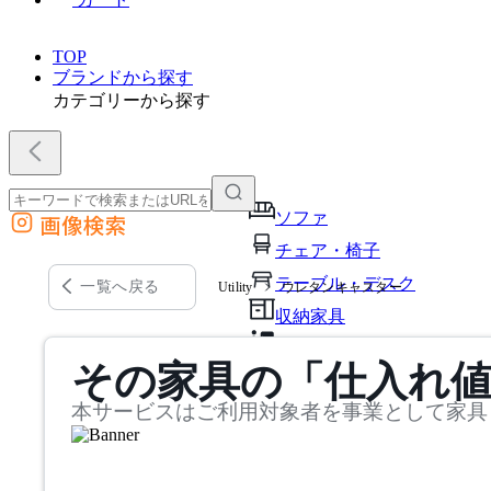
TOP
ブランドから探す
カテゴリーから探す
ソファ
画像検索
外部サイトの商品をカートに追加
チェア・椅子
他のサイトで見つけた商品ページのURLを貼り付けて、カートに追加できます
テーブル・デスク
一覧へ戻る
Utility
ウレタンキャスター
収納家具
パーソナルブース・集中ブ
その家具の「仕入れ
オフィスアクセサリー・備
本サービスはご利用対象者を事業として家具
インテリア雑貨
ライト・照明
ガーデン・屋外