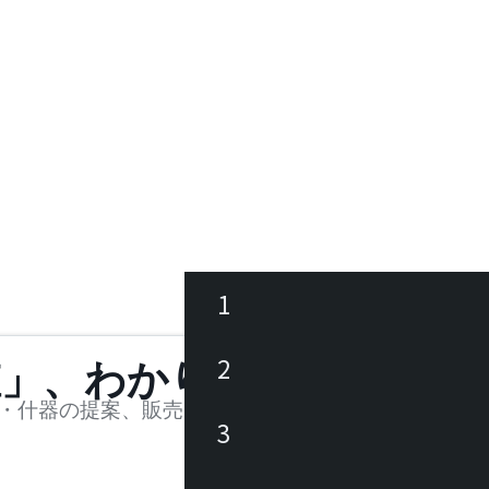
1
ース
2
値」、わかります。
品
・什器の提案、販売を行う法人様および個人事業主
3