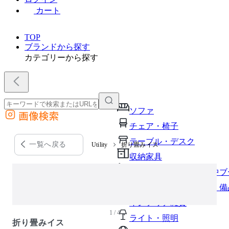
カート
TOP
ブランドから探す
カテゴリーから探す
ソファ
画像検索
外部サイトの商品をカートに追加
チェア・椅子
他のサイトで見つけた商品ページのURLを貼り付けて、カートに追加できます
テーブル・デスク
一覧へ戻る
Utility
折り畳みイス
収納家具
パーソナルブース・集中ブ
オフィスアクセサリー・備
インテリア雑貨
1 / 4
ライト・照明
折り畳みイス