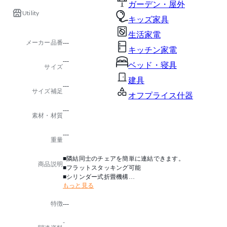
ガーデン・屋外
Utility
キッズ家具
生活家電
メーカー品番
---
キッチン家電
---
ベッド・寝具
サイズ
建具
---
サイズ補足
オフプライス什器
---
素材・材質
---
重量
■隣結同士のチェアを簡単に連結できます。
商品説明
■フラットスタッキング可能
■シリンダー式折畳機構
もっと見る
グリーン購入法適合: ○
特徴
---
生産国：台湾
-