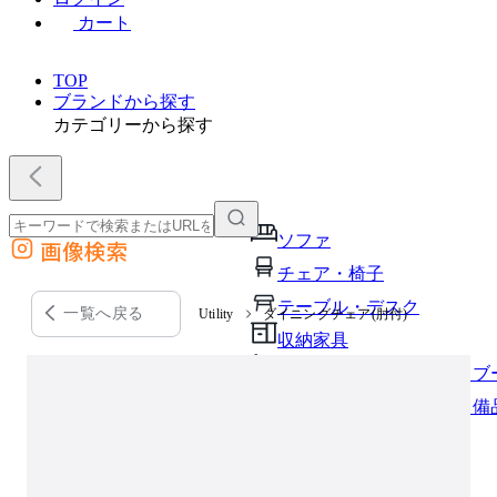
カート
TOP
ブランドから探す
カテゴリーから探す
ソファ
画像検索
外部サイトの商品をカートに追加
チェア・椅子
他のサイトで見つけた商品ページのURLを貼り付けて、カートに追加できます
テーブル・デスク
一覧へ戻る
Utility
ダイニングチェア(肘付)
収納家具
パーソナルブース・集中ブ
オフィスアクセサリー・備
インテリア雑貨
ライト・照明