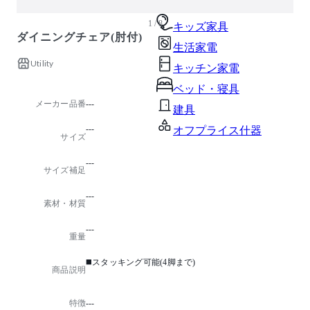
ガーデン・屋外
1 / 8
キッズ家具
ダイニングチェア(肘付)
生活家電
Utility
キッチン家電
ベッド・寝具
メーカー品番
---
建具
---
オフプライス什器
サイズ
---
サイズ補足
---
素材・材質
---
重量
◼️スタッキング可能(4脚まで)
商品説明
特徴
---