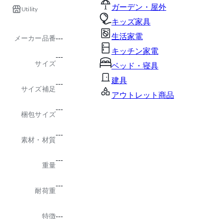
ガーデン・屋外
Utility
キッズ家具
生活家電
メーカー品番
---
キッチン家電
---
サイズ
ベッド・寝具
建具
---
サイズ補足
アウトレット商品
---
梱包サイズ
---
素材・材質
---
重量
---
耐荷重
特徴
---