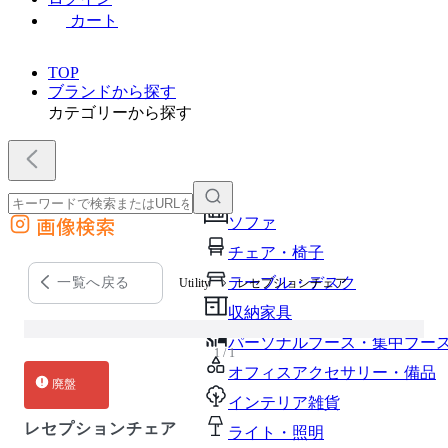
カート
TOP
ブランドから探す
カテゴリーから探す
画像検索
ソファ
外部サイトの商品をカートに追加
チェア・椅子
他のサイトで見つけた商品ページのURLを貼り付けて、カートに追加できます
テーブル・デスク
一覧へ戻る
Utility
レセプションチェア
収納家具
パーソナルブース・集中ブー
1 / 1
オフィスアクセサリー・備品
廃盤
インテリア雑貨
レセプションチェア
ライト・照明