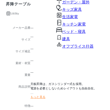
ガーデン・屋外
昇降テーブル
キッズ家具
Utility
生活家電
キッチン家電
メーカー品番
---
ベッド・寝具
---
建具
サイズ
オフプライス什器
---
サイズ補足
---
素材・材質
---
重量
天板昇降は、ガスシリンダー式を採用。
商品説明
電源を必要としないためレイアウトも自由自在。
もっと見る
■天板昇降(ガスシリンダー式)機能付
※昇降時の負荷は避けて下さい。
特徴
---