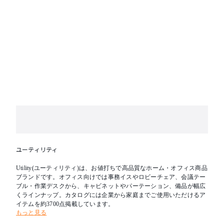
ユーティリティ
Utility(ユーティリティ)は、お値打ちで高品質なホーム・オフィス商品
ブランドです。オフィス向けでは事務イスやロビーチェア、会議テー
ブル・作業デスクから、キャビネットやパーテーション、備品が幅広
くラインナップ。カタログには企業から家庭までご使用いただけるア
イテムを約3700点掲載しています。
もっと見る