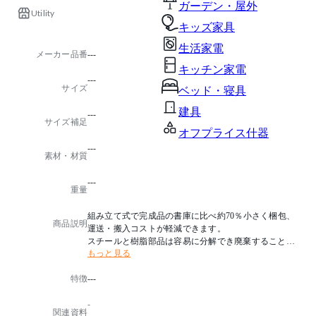
ガーデン・屋外
Utility
キッズ家具
生活家電
メーカー品番
---
キッチン家電
---
サイズ
ベッド・寝具
建具
---
サイズ補足
オフプライス什器
---
素材・材質
---
重量
組み立て式で完成品の書庫に比べ約70％小さく梱包、
商品説明
運送・搬入コストが軽減できます。
スチールと樹脂部品は容易に分解でき廃棄することが
もっと見る
可能です。
特徴
---
-
関連資料