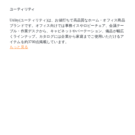
ユーティリティ
Utility(ユーティリティ)は、お値打ちで高品質なホーム・オフィス商品
ブランドです。オフィス向けでは事務イスやロビーチェア、会議テー
ブル・作業デスクから、キャビネットやパーテーション、備品が幅広
くラインナップ。カタログには企業から家庭までご使用いただけるア
イテムを約3700点掲載しています。
もっと見る