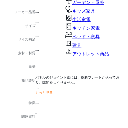
ガーデン・屋外
キッズ家具
メーカー品番
---
生活家電
---
サイズ
キッチン家電
---
ベッド・寝具
サイズ補足
建具
---
素材・材質
アウトレット商品
---
重量
パネルのジョイント部には、樹脂プレートが入ってお
商品説明
り、隙間をつくりません。
もっと見る
■マグネット連結機能付
■両方向に360°回転が可能
特徴
---
■キャスター：(大)ストッパー付・(大)ストッパー無・(
小)各2コ
-
関連資料