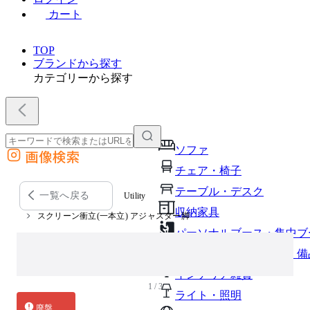
カート
TOP
ブランドから探す
カテゴリーから探す
ソファ
画像検索
外部サイトの商品をカートに追加
チェア・椅子
他のサイトで見つけた商品ページのURLを貼り付けて、カートに追加できます
テーブル・デスク
一覧へ戻る
Utility
収納家具
スクリーン衝立(一本立) アジャスター脚
パーソナルブース・集中ブ
オフィスアクセサリー・備
インテリア雑貨
1 / 3
ライト・照明
廃盤