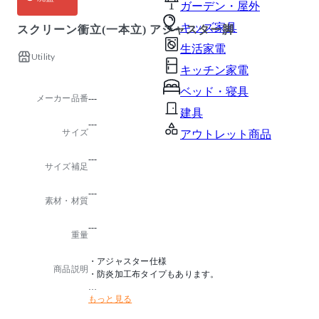
ガーデン・屋外
キッズ家具
スクリーン衝立(一本立) アジャスター脚
生活家電
Utility
キッチン家電
ベッド・寝具
メーカー品番
---
建具
---
サイズ
アウトレット商品
---
サイズ補足
---
素材・材質
---
重量
・アジャスター仕様
商品説明
・防炎加工布タイプもあります。
もっと見る
※詳細はお問合せください。