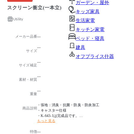
ガーデン・屋外
スクリーン衝立(一本立)
キッズ家具
Utility
生活家電
キッチン家電
メーカー品番
---
ベッド・寝具
建具
---
サイズ
オフプライス什器
---
サイズ補足
---
素材・材質
---
重量
・張地：消臭・抗菌・防臭・防炎加工
商品説明
・キャスター仕様
・K-643-1は完成品です。
もっと見る
※詳細はお問合せください。
特徴
---