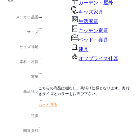
ガーデン・屋外
キッズ家具
メーカー品番
---
生活家電
---
キッチン家電
サイズ
ベッド・寝具
---
サイズ補足
建具
オフプライス什器
---
素材・材質
---
重量
こちらの商品は棚なし、共張り仕様となります。奥行
商品説明
きサイズとカラーをお選び下さい。
もっと見る
◼️クランク脚
◼️天板が(RO)(TE)のフレームカラーはシャンパンゴー
特徴
---
ルド、(IV)のフレームカラーはシルバーです。
◼️(RO)(TE)の天板は黒、(IV)の天板は白のソフトエッ
-
ジになります。
関連資料
黒フレーム仕様も可能です。