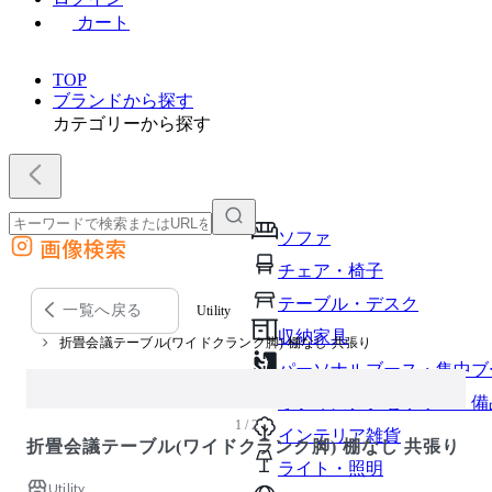
カート
TOP
ブランドから探す
カテゴリーから探す
ソファ
画像検索
外部サイトの商品をカートに追加
チェア・椅子
他のサイトで見つけた商品ページのURLを貼り付けて、カートに追加できます
テーブル・デスク
一覧へ戻る
Utility
収納家具
折畳会議テーブル(ワイドクランク脚) 棚なし 共張り
パーソナルブース・集中ブ
オフィスアクセサリー・備
1 / 2
インテリア雑貨
折畳会議テーブル(ワイドクランク脚) 棚なし 共張り
ライト・照明
Utility