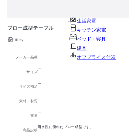
ガーデン・屋外
キッズ家具
生活家電
1 / 9
ブロー成型テーブル
キッチン家電
ベッド・寝具
Utility
建具
オフプライス什器
メーカー品番
---
---
サイズ
---
サイズ補足
---
素材・材質
---
重量
耐水性に優れたブロー成型です。
商品説明