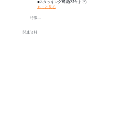
■スタッキング可能(25台まで)
もっと見る
■平均分布荷重30㎏
■ストッパー、水抜き穴あり
特徴
---
-
関連資料