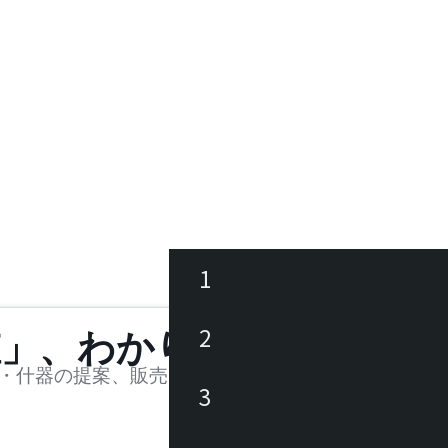
1
ース
2
値」、わかります。
品
・什器の提案、販売を行う法人様および個人事業主
3