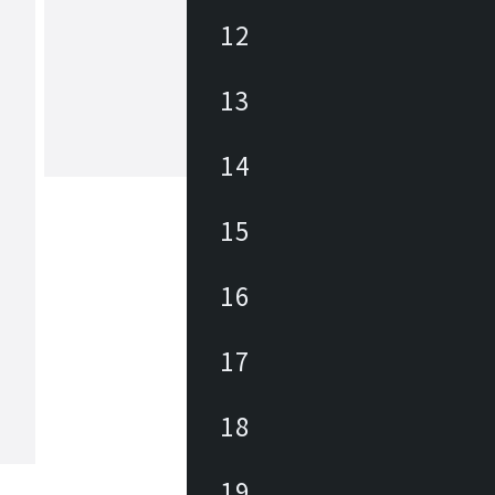
12
ユーティリティ
Utility(ユーティリティ)は、お値打ち
13
なホーム・オフィス商品ブランドです
ィス向けでは事務イスやロビーチェア
テーブル・作業デスクから、キャビネ
パーテーション、備品が幅広くライン
14
もっと見る
。カタログには企業から家庭までご使
だけるアイテムを約3700点掲載してい
15
16
17
18
19