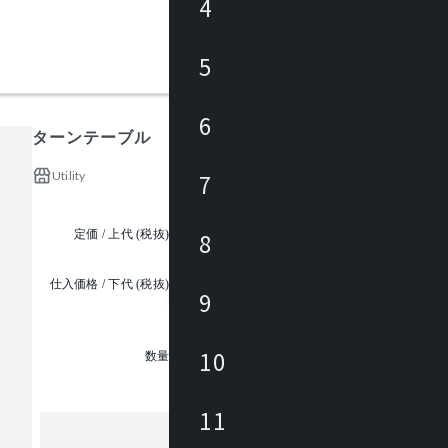
4
5
6
ターンテーブル
Utility
7
定価 / 上代 (税抜)
¥76,000 ~
8
仕入価格 / 下代 (税抜)
9
¥
1
10
数量
11