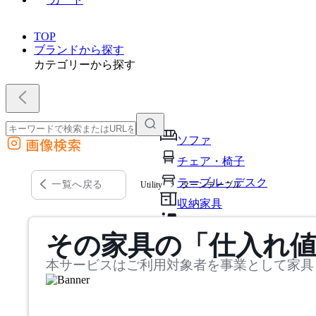
TOP
ブランドから探す
カテゴリーから探す
ソファ
画像検索
外部サイトの商品をカートに追加
チェア・椅子
他のサイトで見つけた商品ページのURLを貼り付けて、カートに追加できます
テーブル・デスク
一覧へ戻る
Utility
ターンテーブル
収納家具
パーソナルブース・集中ブ
その家具の「仕入れ
オフィスアクセサリー・備
本サービスはご利用対象者を事業として家具
インテリア雑貨
ライト・照明
ガーデン・屋外