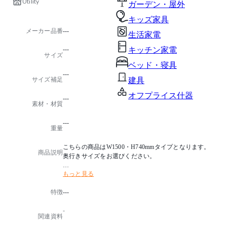
Utility
ガーデン・屋外
キッズ家具
メーカー品番
---
生活家電
---
キッチン家電
サイズ
ベッド・寝具
---
サイズ補足
建具
オフプライス什器
---
素材・材質
---
重量
こちらの商品はW1500・H740mmタイプとなります。
商品説明
奥行きサイズをお選びください。
もっと見る
●天板平均分布荷重：150kg
●組立品
特徴
---
●グリーン購入法適合: ○
●生産国：日本
-
関連資料