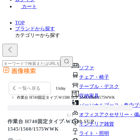
カート
TOP
ブランドから探す
カテゴリーから探す
ソファ
画像検索
外部サイトの商品をカートに追加
チェア・椅子
他のサイトで見つけた商品ページのURLを貼り付けて、カートに追加できます
テーブル・デスク
一覧へ戻る
Utility
収納家具
作業台 H740固定タイプ-W1500 SUP-1545/1560/1575WWK
パーソナルブース・集中ブ
オフィスアクセサリー・備
1 / 1
作業台 H740固定タイプ-W1500 SUP-
インテリア雑貨
1545/1560/1575WWK
ライト・照明