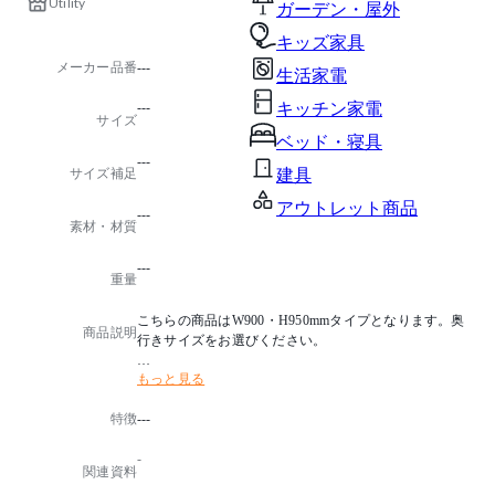
Utility
ガーデン・屋外
キッズ家具
メーカー品番
---
生活家電
---
キッチン家電
サイズ
ベッド・寝具
---
サイズ補足
建具
アウトレット商品
---
素材・材質
---
重量
こちらの商品はW900・H950mmタイプとなります。奥
商品説明
行きサイズをお選びください。
もっと見る
●天板平均分布荷重：150㎏
●組立品
特徴
---
●グリーン購入法適合: ○
●生産国：日本
-
関連資料