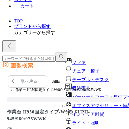
カート
TOP
ブランドから探す
カテゴリーから探す
ソファ
画像検索
外部サイトの商品をカートに追加
チェア・椅子
他のサイトで見つけた商品ページのURLを貼り付けて、カートに追加できます
テーブル・デスク
一覧へ戻る
Utility
収納家具
作業台 H950固定タイプ-W900 SUPH-945/960/975WWK
パーソナルブース・集中ブ
オフィスアクセサリー・備
1 / 1
作業台 H950固定タイプ-W900 SUPH-
インテリア雑貨
945/960/975WWK
ライト・照明