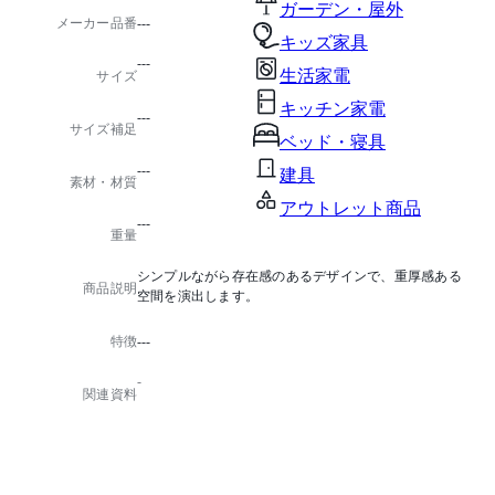
ガーデン・屋外
メーカー品番
---
キッズ家具
---
生活家電
サイズ
キッチン家電
---
サイズ補足
ベッド・寝具
---
建具
素材・材質
アウトレット商品
---
重量
シンプルながら存在感のあるデザインで、重厚感ある
商品説明
空間を演出します。
特徴
---
-
関連資料