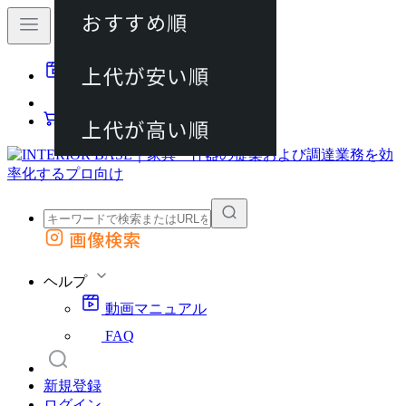
おすすめ順
80件
上代が安い順
動画マニュアル
120件
FAQ
カート
上代が高い順
画像検索
外部サイトの商品をカートに追加
他のサイトで見つけた商品ページのURLを貼り付けて、カートに追加できます
ヘルプ
動画マニュアル
FAQ
新規登録
ログイン