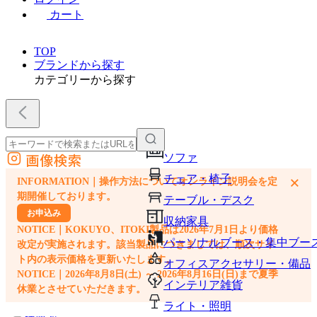
カート
TOP
ブランドから探す
カテゴリーから探す
画像検索
ソファ
外部サイトの商品をカートに追加
チェア・椅子
×
INFORMATION｜操作方法についてオンライン説明会を定
他のサイトで見つけた商品ページのURLを貼り付けて、カートに追加できます
期開催しております。
テーブル・デスク
お申込み
収納家具
NOTICE｜KOKUYO、ITOKI製品は2026年7月1日より価格
パーソナルブース・集中ブー
改定が実施されます。該当製品につきましては、順次サイ
ト内の表示価格を更新いたします。
オフィスアクセサリー・備品
NOTICE｜2026年8月8日(土) ～ 2026年8月16日(日)まで夏季
インテリア雑貨
休業とさせていただきます。
ライト・照明