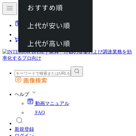
おすすめ順
80件
上代が安い順
動画マニュアル
120件
FAQ
カート
上代が高い順
画像検索
外部サイトの商品をカートに追加
他のサイトで見つけた商品ページのURLを貼り付けて、カートに追加できます
ヘルプ
動画マニュアル
FAQ
新規登録
ログイン