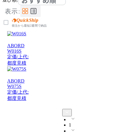
おすすめ順
表示:
QuickShip
発注から最短2週間で納品
ABORD
W016S
定価/上代:
都度見積
ABORD
W075S
定価/上代:
都度見積
1