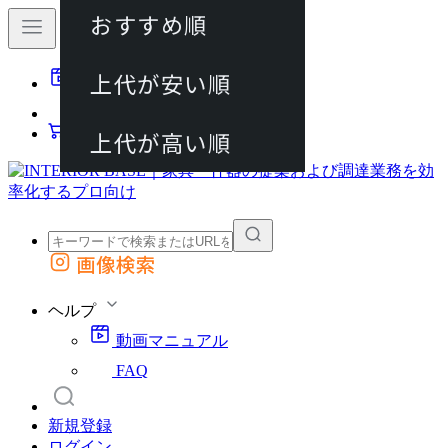
おすすめ順
80件
上代が安い順
動画マニュアル
120件
FAQ
カート
上代が高い順
画像検索
外部サイトの商品をカートに追加
他のサイトで見つけた商品ページのURLを貼り付けて、カートに追加できます
ヘルプ
動画マニュアル
FAQ
新規登録
ログイン