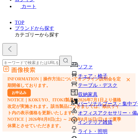
カート
TOP
ブランドから探す
カテゴリーから探す
ソファ
画像検索
外部サイトの商品をカートに追加
チェア・椅子
×
INFORMATION｜操作方法についてオンライン説明会を定
他のサイトで見つけた商品ページのURLを貼り付けて、カートに追加できます
テーブル・デスク
期開催しております。
お申込み
収納家具
NOTICE｜KOKUYO、ITOKI製品は2026年7月1日より価格
パーソナルブース・集中ブ
改定が実施されます。該当製品につきましては、順次サイ
オフィスアクセサリー・備
ト内の表示価格を更新いたします。
NOTICE｜2026年8月8日(土) ～ 2026年8月16日(日)まで夏季
インテリア雑貨
休業とさせていただきます。
ライト・照明