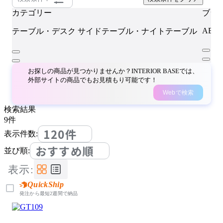
カテゴリー
ブラ
ABO
テーブル・デスク
サイドテーブル・ナイトテーブル
お探しの商品が見つかりませんか？INTERIOR BASEでは、
外部サイトの商品でもお見積もり可能です！
Webで検索
検索結果
9
件
120件
表示件数:
おすすめ順
並び順:
表示:
QuickShip
発注から最短2週間で納品