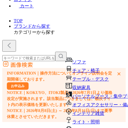
カート
TOP
ブランドから探す
カテゴリーから探す
ソファ
画像検索
外部サイトの商品をカートに追加
チェア・椅子
×
INFORMATION｜操作方法についてオンライン説明会を定
他のサイトで見つけた商品ページのURLを貼り付けて、カートに追加できます
テーブル・デスク
期開催しております。
お申込み
収納家具
NOTICE｜KOKUYO、ITOKI製品は2026年7月1日より価格
パーソナルブース・集中ブ
改定が実施されます。該当製品につきましては、順次サイ
オフィスアクセサリー・備
ト内の表示価格を更新いたします。
NOTICE｜2026年8月8日(土) ～ 2026年8月16日(日)まで夏季
インテリア雑貨
休業とさせていただきます。
ライト・照明