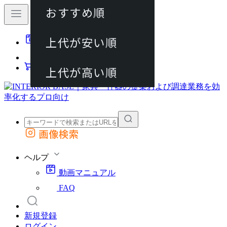
おすすめ順
80件
上代が安い順
動画マニュアル
120件
FAQ
カート
上代が高い順
画像検索
外部サイトの商品をカートに追加
他のサイトで見つけた商品ページのURLを貼り付けて、カートに追加できます
ヘルプ
動画マニュアル
FAQ
新規登録
ログイン