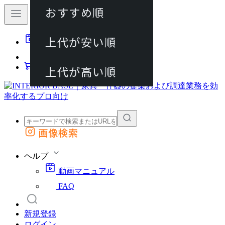
おすすめ順
80件
上代が安い順
動画マニュアル
120件
FAQ
カート
上代が高い順
画像検索
外部サイトの商品をカートに追加
他のサイトで見つけた商品ページのURLを貼り付けて、カートに追加できます
ヘルプ
動画マニュアル
FAQ
新規登録
ログイン