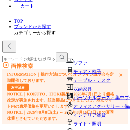
カート
TOP
ブランドから探す
カテゴリーから探す
ソファ
画像検索
外部サイトの商品をカートに追加
チェア・椅子
×
INFORMATION｜操作方法についてオンライン説明会を定
他のサイトで見つけた商品ページのURLを貼り付けて、カートに追加できます
テーブル・デスク
期開催しております。
お申込み
収納家具
NOTICE｜KOKUYO、ITOKI製品は2026年7月1日より価格
パーソナルブース・集中ブ
改定が実施されます。該当製品につきましては、順次サイ
オフィスアクセサリー・備
ト内の表示価格を更新いたします。
NOTICE｜2026年8月8日(土) ～ 2026年8月16日(日)まで夏季
インテリア雑貨
休業とさせていただきます。
ライト・照明