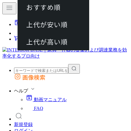
おすすめ順
80件
上代が安い順
動画マニュアル
120件
FAQ
カート
上代が高い順
画像検索
外部サイトの商品をカートに追加
他のサイトで見つけた商品ページのURLを貼り付けて、カートに追加できます
ヘルプ
動画マニュアル
FAQ
新規登録
ログイン