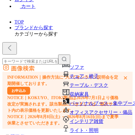
カート
TOP
ブランドから探す
カテゴリーから探す
画像検索
ソファ
外部サイトの商品をカートに追加
チェア・椅子
×
INFORMATION｜操作方法についてオンライン説明会を定
他のサイトで見つけた商品ページのURLを貼り付けて、カートに追加できます
期開催しております。
テーブル・デスク
お申込み
収納家具
NOTICE｜KOKUYO、ITOKI製品は2026年7月1日より価格
パーソナルブース・集中ブー
改定が実施されます。該当製品につきましては、順次サイ
ト内の表示価格を更新いたします。
オフィスアクセサリー・備品
NOTICE｜2026年8月8日(土) ～ 2026年8月16日(日)まで夏季
インテリア雑貨
休業とさせていただきます。
ライト・照明