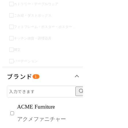
カトラリー・テーブルウェア
ごみ箱・ダストボックス
フォトフレーム・ポスター・ポスターフレーム
キッチン雑貨・調理器具
脚立
パーテーション
ライト・照明
キッズ家具
パーソナルブース・集中ブース
オフィスアクセサリー・備品
ガーデン・屋外
生活家電
キッチン家電
ベッド・寝具
建具
オフプライス什器
ブランド
1
ACME Furniture
アクメファニチャー