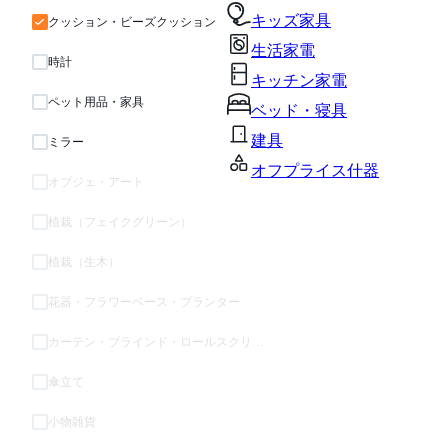
キッズ家具
クッション・ビーズクッション
生活家電
時計
キッチン家電
ペット用品・家具
ベッド・寝具
建具
ミラー
オフプライス什器
オブジェ・アート
植栽（フェイクグリーン）
植栽（生木）
花器・フラワーベース・プランター
カーテン・ブラインド・ロールスクリーン
傘立て
小物雑貨