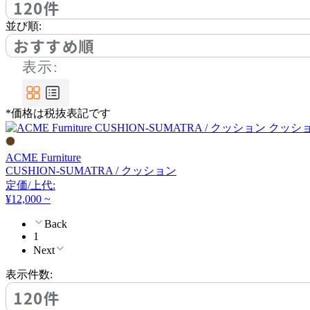
120件
並び順:
IDÉE
おすすめ順
表示:
イデー
*価格は税抜表記です
ITOKI
イトーキ
ACME Furniture
CUSHION-SUMATRA / クッション
定価/上代:
JOURNAL STANDARD F
¥12,000 ~
URNITURE
Back
ジャーナルスタンダード
1
ファニチャー
Next
表示件数:
Karf
120件
カーフ