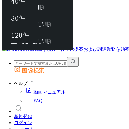
40件
おすすめ順
80件
80件
上代が安い順
動画マニュアル
120件
120件
FAQ
カート
上代が高い順
画像検索
外部サイトの商品をカートに追加
他のサイトで見つけた商品ページのURLを貼り付けて、カートに追加できます
ヘルプ
動画マニュアル
FAQ
新規登録
ログイン
カート