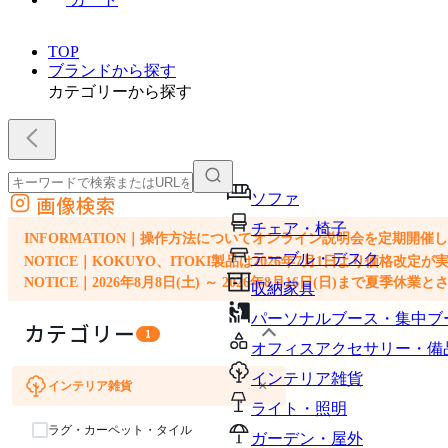
TOP
ブランドから探す
カテゴリーから探す
ソファ
画像検索
外部サイトの商品をカートに追加
チェア・椅子
他のサイトで見つけた商品ページのURLを貼り付けて、カートに追加できます
INFORMATION｜操作方法についてオンライン説明会を定期開催
テーブル・デスク
NOTICE｜KOKUYO、ITOKI製品は2026年7月1日より価
NOTICE｜2026年8月8日(土) ～ 2026年8月16日(日)まで夏季休
収納家具
パーソナルブース・集中ブ
カテゴリー
1
オフィスアクセサリー・備
インテリア雑貨
×
インテリア雑貨
ソファ
チェア・椅子
テーブル・デスク
収納家具
ライト・照明
ラグ・カーペット・タイル
ガーデン・屋外