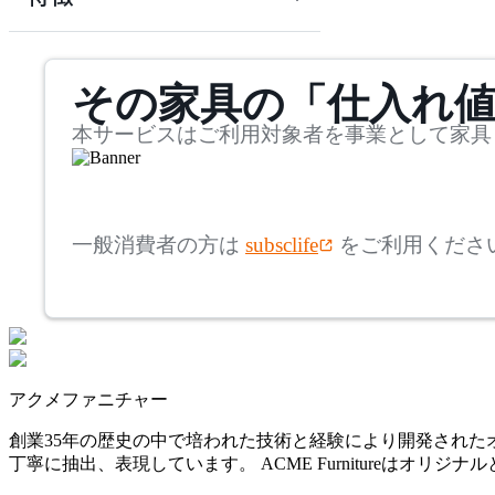
~
CondeHouse
mm
サステナビリティ商品
その家具の「仕入れ
奥行
検索
カンディハウス
~
本サービスはご利用対象者を事業として家具
CRUSH CRASH PROJECT
mm
高さ
検索
クラッシュクラッシュプ
一般消費者の方は
subsclife
をご利用くださ
ロジェクト
~
EMKO
mm
座面高
検索
エムコ
~
アクメファニチャー
extremis
mm
創業35年の歴史の中で培われた技術と経験により開発され
丁寧に抽出、表現しています。 ACME Furnitureは
エクストレミス