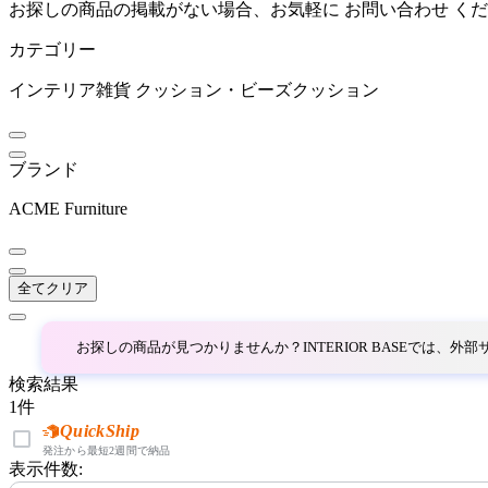
お探しの商品の掲載がない場合、お気軽に
お問い合わせ
くだ
カテゴリー
FIS
インテリア雑貨
クッション・ビーズクッション
エフアイエス
ブランド
Fumi
ACME Furniture
フミ
全てクリア
HIKARI
お探しの商品が見つかりませんか？INTERIOR BASEでは、
ヒカリ
検索結果
1
件
HOMEDAY
QuickShip
発注から最短2週間で納品
表示件数:
ホームデイ