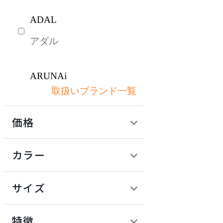
ADAL
アダル
ARUNAi
取扱いブランド一覧
アルナイ
価格
AZUMAYA
定価 / 上代 (税抜)
検索
カラー
アズマヤ
~
円
サイズ
BoConcept
幅
ボーコンセプト
検索
特徴