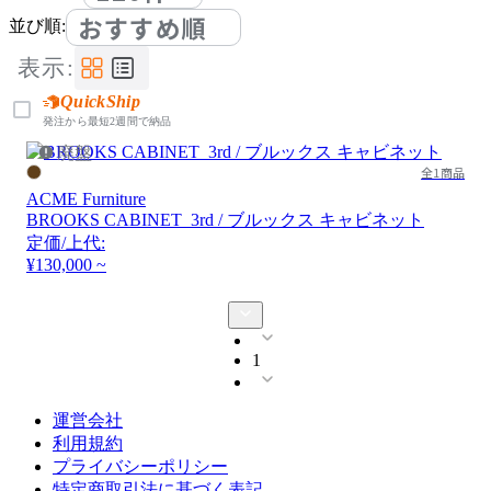
おすすめ順
並び順:
表示:
QuickShip
発注から最短2週間で納品
廃盤
全1商品
ACME Furniture
BROOKS CABINET_3rd / ブルックス キャビネット
定価/上代:
¥130,000 ~
1
運営会社
利用規約
プライバシーポリシー
特定商取引法に基づく表記