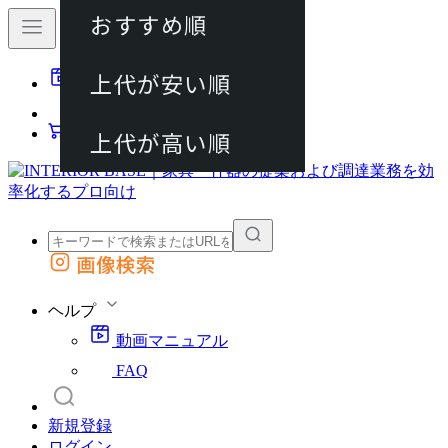
おすすめ順
80件
上代が安い順
動画マニュアル
120件
FAQ
カート
上代が高い順
画像検索
外部サイトの商品をカートに追加
他のサイトで見つけた商品ページのURLを貼り付けて、カートに追加できます
ヘルプ
動画マニュアル
FAQ
新規登録
ログイン