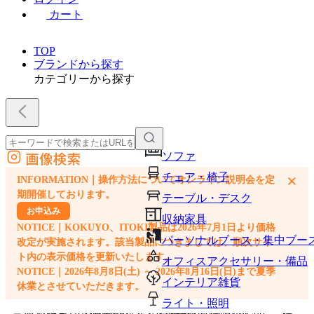
カート
TOP
ブランドから探す
カテゴリーから探す
画像検索
ソファ
外部サイトの商品をカートに追加
チェア・椅子
×
INFORMATION｜操作方法についてオンライン説明会を定
他のサイトで見つけた商品ページのURLを貼り付けて、カートに追加できます
期開催しております。
テーブル・デスク
お申込み
収納家具
NOTICE｜KOKUYO、ITOKI製品は2026年7月1日より価格
パーソナルブース・集中ブー
改定が実施されます。該当製品につきましては、順次サイ
ト内の表示価格を更新いたします。
オフィスアクセサリー・備品
NOTICE｜2026年8月8日(土) ～ 2026年8月16日(日)まで夏季
インテリア雑貨
休業とさせていただきます。
ライト・照明