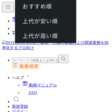
おすすめ順
80件
上代が安い順
動画マニュアル
120件
FAQ
カート
上代が高い順
画像検索
外部サイトの商品をカートに追加
他のサイトで見つけた商品ページのURLを貼り付けて、カートに追加できます
ヘルプ
動画マニュアル
FAQ
新規登録
ログイン