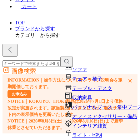
カート
TOP
ブランドから探す
カテゴリーから探す
画像検索
ソファ
外部サイトの商品をカートに追加
チェア・椅子
×
INFORMATION｜操作方法についてオンライン説明会を定
他のサイトで見つけた商品ページのURLを貼り付けて、カートに追加できます
期開催しております。
テーブル・デスク
お申込み
収納家具
NOTICE｜KOKUYO、ITOKI製品は2026年7月1日より価格
パーソナルブース・集中ブー
改定が実施されます。該当製品につきましては、順次サイ
ト内の表示価格を更新いたします。
オフィスアクセサリー・備品
NOTICE｜2026年8月8日(土) ～ 2026年8月16日(日)まで夏季
インテリア雑貨
休業とさせていただきます。
ライト・照明