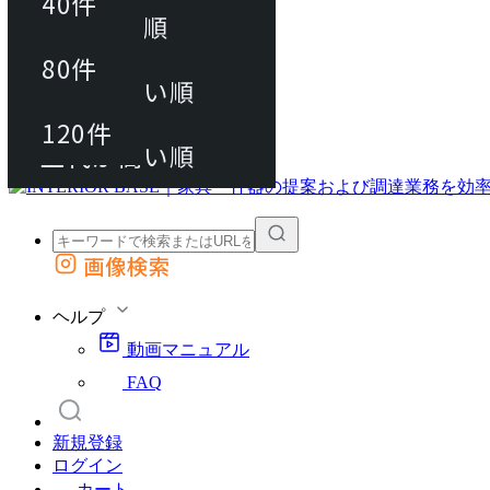
40件
おすすめ順
80件
80件
上代が安い順
動画マニュアル
120件
120件
FAQ
カート
上代が高い順
画像検索
外部サイトの商品をカートに追加
他のサイトで見つけた商品ページのURLを貼り付けて、カートに追加できます
ヘルプ
動画マニュアル
FAQ
新規登録
ログイン
カート