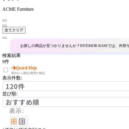
common furniture
ACME Furniture
コモンファニチャー
全てクリア
COMPLEX UNIVERSAL
FURNITURE SUPPLY
お探しの商品が見つかりませんか？INTERIOR BASEでは、
コンプレックスユニバー
サルファニチャーサプラ
検索結果
イ
9
件
CondeHouse
QuickShip
発注から最短2週間で納品
表示件数:
カンディハウス
120件
並び順:
CORE ONE
おすすめ順
表示:
コアワン