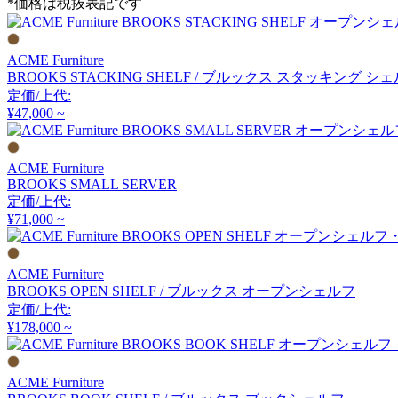
*価格は税抜表記です
cosine
コサイン
ACME Furniture
BROOKS STACKING SHELF / ブルックス スタッキング シ
定価/上代:
CRUSH CRASH PROJECT
¥47,000 ~
クラッシュクラッシュプ
ACME Furniture
ロジェクト
BROOKS SMALL SERVER
定価/上代:
DUENDE
¥71,000 ~
デュエンデ
ACME Furniture
BROOKS OPEN SHELF / ブルックス オープンシェルフ
定価/上代:
DULTON
¥178,000 ~
ダルトン
ACME Furniture