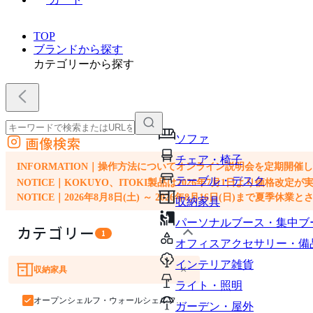
TOP
ブランドから探す
カテゴリーから探す
ソファ
画像検索
外部サイトの商品をカートに追加
チェア・椅子
他のサイトで見つけた商品ページのURLを貼り付けて、カートに追加できます
INFORMATION｜操作方法についてオンライン説明会を定期開催
テーブル・デスク
NOTICE｜KOKUYO、ITOKI製品は2026年7月1日より価
NOTICE｜2026年8月8日(土) ～ 2026年8月16日(日)まで夏季休
収納家具
パーソナルブース・集中ブ
カテゴリー
1
オフィスアクセサリー・備
インテリア雑貨
×
収納家具
ソファ
チェア・椅子
テーブル・デスク
ライト・照明
オープンシェルフ・ウォールシェルフ・ラック
ガーデン・屋外