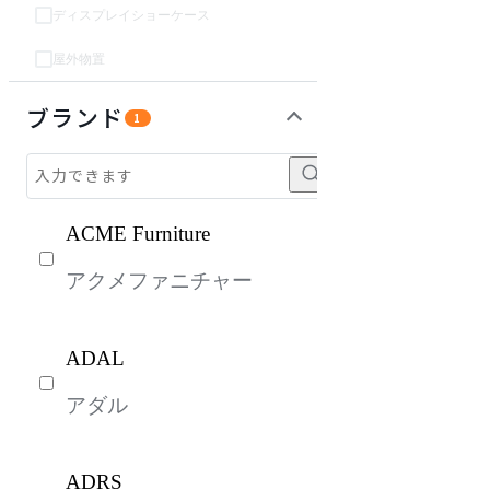
ディスプレイショーケース
屋外物置
インテリア雑貨
ライト・照明
キッズ家具
パーソナルブース・集中ブース
オフィスアクセサリー・備品
ガーデン・屋外
生活家電
キッチン家電
ベッド・寝具
建具
オフプライス什器
ブランド
1
ACME Furniture
アクメファニチャー
ADAL
アダル
ADRS