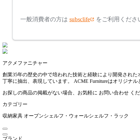
mm
高さ
検索
ボーコンセプト
一般消費者の方は
subsclife
をご利用くださ
~
by interiors
mm
座面高
検索
バイインテリアズ
~
アクメファニチャー
Coccole
mm
創業35年の歴史の中で培われた技術と経験により開発され
丁寧に抽出、表現しています。 ACME Furnitureは
コッコレ
お探しの商品の掲載がない場合、お気軽に
お問い合わせ
くだ
カテゴリー
COLLECTION LIVING
収納家具
オープンシェルフ・ウォールシェルフ・ラック
コレクションリビング
ブランド