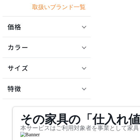
取扱いブランド一覧
アドレス
価格
ARIAKE
定価 / 上代 (税抜)
検索
カラー
アリアケ
~
円
サイズ
artek
幅
アルテック
検索
特徴
~
AZUMAYA
mm
サステナビリティ商品
その家具の「仕入れ
奥行
検索
アズマヤ
~
本サービスはご利用対象者を事業として家具
BoConcept