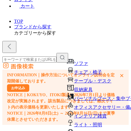
カート
TOP
ブランドから探す
カテゴリーから探す
ソファ
画像検索
外部サイトの商品をカートに追加
チェア・椅子
×
INFORMATION｜操作方法についてオンライン説明会を定
他のサイトで見つけた商品ページのURLを貼り付けて、カートに追加できます
テーブル・デスク
期開催しております。
お申込み
収納家具
NOTICE｜KOKUYO、ITOKI製品は2026年7月1日より価格
パーソナルブース・集中ブ
改定が実施されます。該当製品につきましては、順次サイ
オフィスアクセサリー・備
ト内の表示価格を更新いたします。
NOTICE｜2026年8月8日(土) ～ 2026年8月16日(日)まで夏季
インテリア雑貨
休業とさせていただきます。
ライト・照明