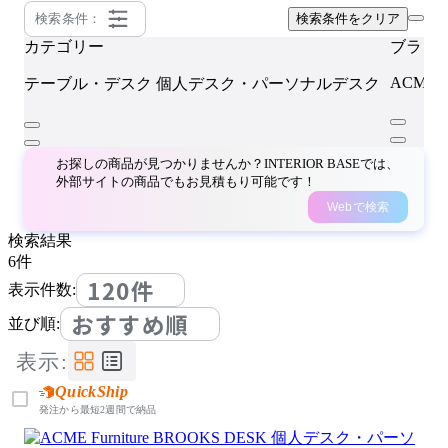
検索条件：
検索条件をクリア
カテゴリー
ブラン
ACME Fu
テーブル・デスク
個人デスク・パーソナルデスク
お探しの商品が見つかりませんか？INTERIOR BASEでは、
外部サイトの商品でもお見積もり可能です！
Webで検索
検索結果
6
件
120件
表示件数:
おすすめ順
並び順:
表示:
QuickShip
発注から最短2週間で納品