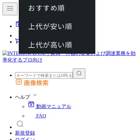
おすすめ順
80件
上代が安い順
動画マニュアル
120件
FAQ
カート
上代が高い順
画像検索
外部サイトの商品をカートに追加
他のサイトで見つけた商品ページのURLを貼り付けて、カートに追加できます
ヘルプ
動画マニュアル
FAQ
新規登録
ログイン