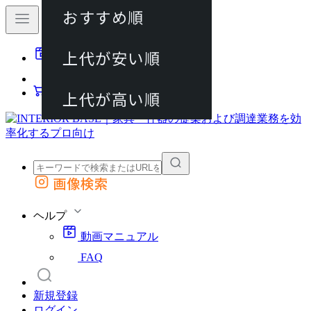
おすすめ順
80件
上代が安い順
動画マニュアル
120件
FAQ
カート
上代が高い順
画像検索
外部サイトの商品をカートに追加
他のサイトで見つけた商品ページのURLを貼り付けて、カートに追加できます
ヘルプ
動画マニュアル
FAQ
新規登録
ログイン