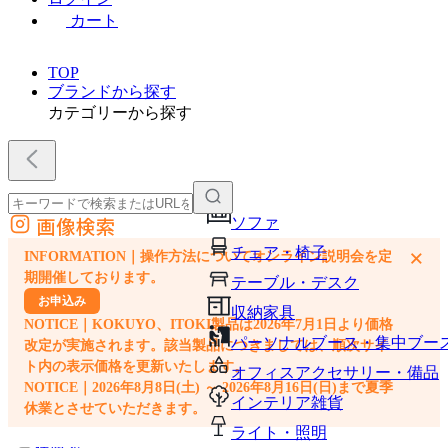
カート
TOP
ブランドから探す
カテゴリーから探す
画像検索
ソファ
外部サイトの商品をカートに追加
チェア・椅子
×
INFORMATION｜操作方法についてオンライン説明会を定
他のサイトで見つけた商品ページのURLを貼り付けて、カートに追加できます
期開催しております。
テーブル・デスク
お申込み
収納家具
NOTICE｜KOKUYO、ITOKI製品は2026年7月1日より価格
パーソナルブース・集中ブー
改定が実施されます。該当製品につきましては、順次サイ
ト内の表示価格を更新いたします。
オフィスアクセサリー・備品
NOTICE｜2026年8月8日(土) ～ 2026年8月16日(日)まで夏季
インテリア雑貨
休業とさせていただきます。
ライト・照明