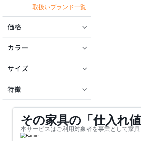
取扱いブランド一覧
アクメファニチャー
価格
ADAL
定価 / 上代 (税抜)
検索
カラー
アダル
~
円
サイズ
ADAL TOTAL INTERIOR
COLLECTION
幅
アダルトータルインテリ
検索
特徴
アコレクション
~
ADRS
mm
サステナビリティ商品
その家具の「仕入れ
奥行
検索
アドレス
~
本サービスはご利用対象者を事業として家具
ARIAKE