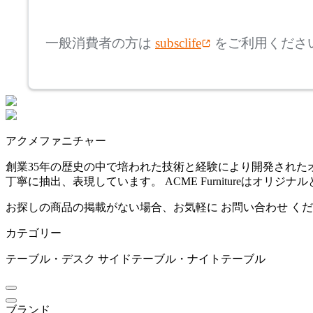
mm
高さ
検索
アリアケ
一般消費者の方は
subsclife
をご利用くださ
~
arper
mm
座面高
検索
アルペール
~
アクメファニチャー
artek
mm
創業35年の歴史の中で培われた技術と経験により開発され
丁寧に抽出、表現しています。 ACME Furnitureは
アルテック
お探しの商品の掲載がない場合、お気軽に
お問い合わせ
くだ
カテゴリー
AZUMAYA
テーブル・デスク
サイドテーブル・ナイトテーブル
アズマヤ
ブランド