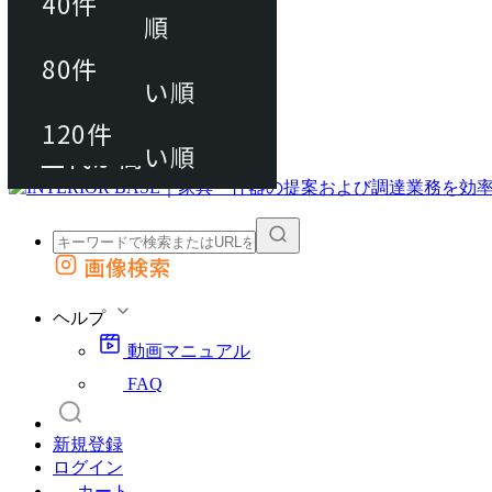
40件
おすすめ順
80件
80件
上代が安い順
動画マニュアル
120件
120件
FAQ
カート
上代が高い順
画像検索
外部サイトの商品をカートに追加
他のサイトで見つけた商品ページのURLを貼り付けて、カートに追加できます
ヘルプ
動画マニュアル
FAQ
新規登録
ログイン
カート