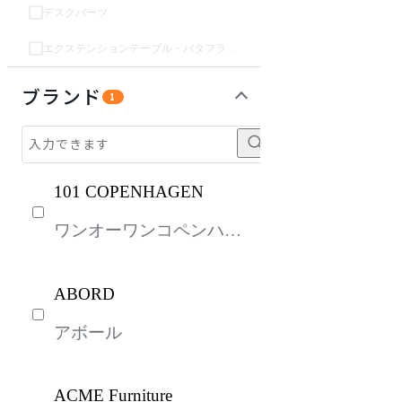
デスクパーツ
エクステンションテーブル・バタフライテーブル・伸長テーブル
収納家具
インテリア雑貨
ライト・照明
キッズ家具
パーソナルブース・集中ブース
オフィスアクセサリー・備品
ガーデン・屋外
生活家電
キッチン家電
ベッド・寝具
建具
オフプライス什器
ブランド
1
101 COPENHAGEN
ワンオーワンコペンハー
ゲン
ABORD
アボール
ACME Furniture