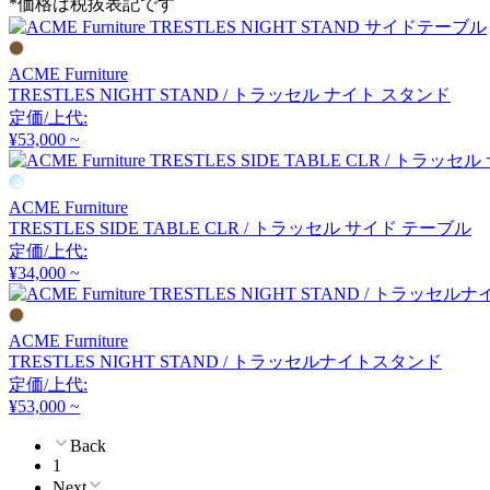
*価格は税抜表記です
COMPLEX UNIVERSAL
FURNITURE SUPPLY
コンプレックスユニバー
ACME Furniture
サルファニチャーサプラ
TRESTLES NIGHT STAND / トラッセル ナイト スタンド
イ
定価/上代:
CondeHouse
¥53,000 ~
カンディハウス
ACME Furniture
TRESTLES SIDE TABLE CLR / トラッセル サイド テーブル
定価/上代:
CORE ONE
¥34,000 ~
コアワン
ACME Furniture
TRESTLES NIGHT STAND / トラッセルナイトスタンド
cosine
定価/上代:
¥53,000 ~
コサイン
Back
1
Next