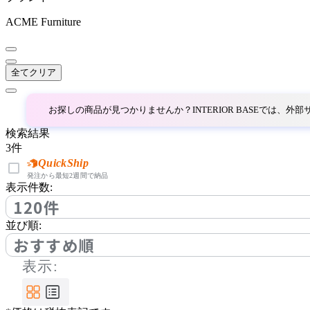
bellacontte
ACME Furniture
ベラコンテ
全てクリア
BoConcept
お探しの商品が見つかりませんか？INTERIOR BASEでは、
ボーコンセプト
検索結果
3
件
by interiors
QuickShip
発注から最短2週間で納品
表示件数:
バイインテリアズ
120件
並び順:
Coccole
おすすめ順
表示:
コッコレ