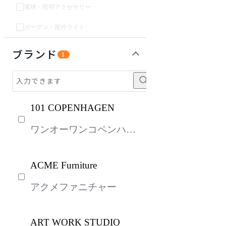
電球・照明アクセサリー
ガーデン・屋外ライト
キッズ家具
パーソナルブース・集中ブース
オフィスアクセサリー・備品
ガーデン・屋外
生活家電
キッチン家電
ベッド・寝具
建具
オフプライス什器
ブランド
1
101 COPENHAGEN
ワンオーワンコペンハー
ゲン
ACME Furniture
アクメファニチャー
ART WORK STUDIO