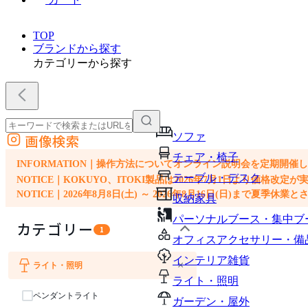
TOP
ブランドから探す
カテゴリーから探す
ソファ
画像検索
外部サイトの商品をカートに追加
チェア・椅子
他のサイトで見つけた商品ページのURLを貼り付けて、カートに追加できます
INFORMATION｜操作方法についてオンライン説明会を定期開催
テーブル・デスク
NOTICE｜KOKUYO、ITOKI製品は2026年7月1日より価
NOTICE｜2026年8月8日(土) ～ 2026年8月16日(日)まで夏季休
収納家具
パーソナルブース・集中ブ
カテゴリー
1
オフィスアクセサリー・備
インテリア雑貨
×
ライト・照明
ソファ
チェア・椅子
テーブル・デスク
収納家具
インテリア雑貨
ライト・照明
ペンダントライト
ガーデン・屋外