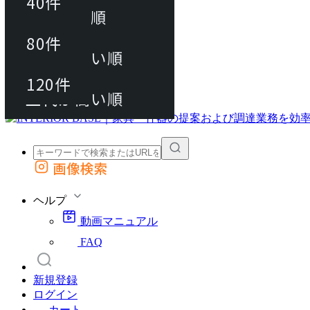
40件
おすすめ順
80件
80件
上代が安い順
動画マニュアル
120件
120件
FAQ
カート
上代が高い順
画像検索
外部サイトの商品をカートに追加
他のサイトで見つけた商品ページのURLを貼り付けて、カートに追加できます
ヘルプ
動画マニュアル
FAQ
新規登録
ログイン
カート