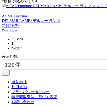
*価格は税抜表記です
FLOS
フロス
ACME Furniture
DELMAR LAMP / デルマー ランプ
定価/上代:
FOSCARINI
¥49,000 ~
Back
フォスカリーニ
1
Next
表示件数:
Frank Lloyd Wright
120件
フランク ロイド ライト
運営会社
FRITZ HANSEN
利用規約
プライバシーポリシー
フリッツハンセン
特定商取引法に基づく表記
お問い合わせ