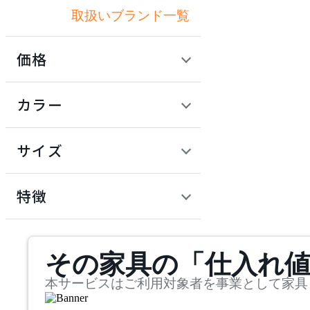
取扱いブランド一覧
アートワークスタジオ
価格
artek
定価 / 上代 (税抜)
検索
カラー
アルテック
~
円
サイズ
Artemide
幅
アルテミデ
検索
特徴
~
Astep
mm
サステナビリティ商品
その家具の「仕入れ
奥行
検索
アステップ
~
本サービスはご利用対象者を事業として家具
AZUMAYA