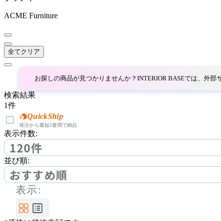
DCW éditions
ACME Furniture
ディーシーダブリューエ
ディションズ
全てクリア
DI CLASSE
お探しの商品が見つかりませんか？INTERIOR BASEでは、
ディクラッセ
検索結果
1
件
ELUX
QuickShip
発注から最短2週間で納品
表示件数:
エルックス
120件
並び順:
Estiluz
おすすめ順
表示:
エスティルース