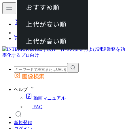
おすすめ順
80件
上代が安い順
動画マニュアル
120件
FAQ
カート
上代が高い順
画像検索
外部サイトの商品をカートに追加
他のサイトで見つけた商品ページのURLを貼り付けて、カートに追加できます
ヘルプ
動画マニュアル
FAQ
新規登録
ログイン