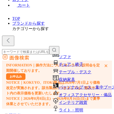
カート
TOP
ブランドから探す
カテゴリーから探す
画像検索
ソファ
外部サイトの商品をカートに追加
チェア・椅子
×
INFORMATION｜操作方法についてオンライン説明会を定
他のサイトで見つけた商品ページのURLを貼り付けて、カートに追加できます
期開催しております。
テーブル・デスク
お申込み
収納家具
NOTICE｜KOKUYO、ITOKI製品は2026年7月1日より価格
パーソナルブース・集中ブー
改定が実施されます。該当製品につきましては、順次サイ
ト内の表示価格を更新いたします。
オフィスアクセサリー・備品
NOTICE｜2026年8月8日(土) ～ 2026年8月16日(日)まで夏季
インテリア雑貨
休業とさせていただきます。
ライト・照明