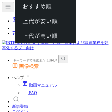
おすすめ順
80件
上代が安い順
動画マニュアル
120件
FAQ
カート
上代が高い順
画像検索
外部サイトの商品をカートに追加
他のサイトで見つけた商品ページのURLを貼り付けて、カートに追加できます
ヘルプ
動画マニュアル
FAQ
新規登録
ログイン