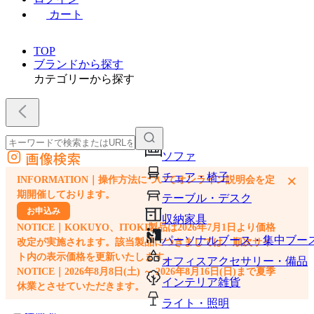
カート
TOP
ブランドから探す
カテゴリーから探す
画像検索
ソファ
外部サイトの商品をカートに追加
チェア・椅子
×
INFORMATION｜操作方法についてオンライン説明会を定
他のサイトで見つけた商品ページのURLを貼り付けて、カートに追加できます
期開催しております。
テーブル・デスク
お申込み
収納家具
NOTICE｜KOKUYO、ITOKI製品は2026年7月1日より価格
パーソナルブース・集中ブー
改定が実施されます。該当製品につきましては、順次サイ
ト内の表示価格を更新いたします。
オフィスアクセサリー・備品
NOTICE｜2026年8月8日(土) ～ 2026年8月16日(日)まで夏季
インテリア雑貨
休業とさせていただきます。
ライト・照明