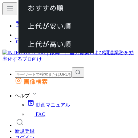
おすすめ順
80件
上代が安い順
動画マニュアル
120件
FAQ
カート
上代が高い順
画像検索
外部サイトの商品をカートに追加
他のサイトで見つけた商品ページのURLを貼り付けて、カートに追加できます
ヘルプ
動画マニュアル
FAQ
新規登録
ログイン