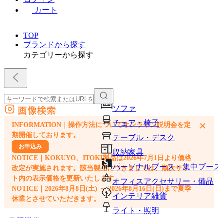
カート
TOP
ブランドから探す
カテゴリーから探す
画像検索
ソファ
外部サイトの商品をカートに追加
チェア・椅子
×
INFORMATION｜操作方法についてオンライン説明会を定
他のサイトで見つけた商品ページのURLを貼り付けて、カートに追加できます
期開催しております。
テーブル・デスク
お申込み
収納家具
NOTICE｜KOKUYO、ITOKI製品は2026年7月1日より価格
パーソナルブース・集中ブー
改定が実施されます。該当製品につきましては、順次サイ
ト内の表示価格を更新いたします。
オフィスアクセサリー・備品
NOTICE｜2026年8月8日(土) ～ 2026年8月16日(日)まで夏季
インテリア雑貨
休業とさせていただきます。
ライト・照明