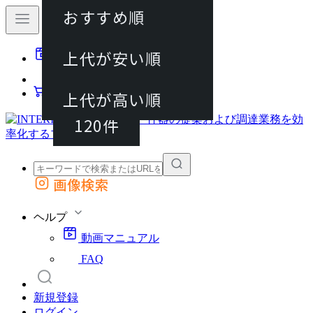
おすすめ順
40件
上代が安い順
動画マニュアル
80件
FAQ
カート
上代が高い順
120件
画像検索
外部サイトの商品をカートに追加
他のサイトで見つけた商品ページのURLを貼り付けて、カートに追加できます
ヘルプ
動画マニュアル
FAQ
新規登録
ログイン