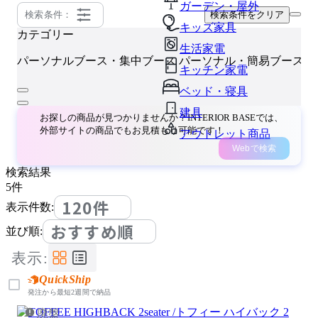
ガーデン・屋外
検索条件：
検索条件をクリア
キッズ家具
カテゴリー
生活家電
A
パーソナルブース・集中ブース
パーソナル・簡易ブース
キッチン家電
ベッド・寝具
建具
お探しの商品が見つかりませんか？INTERIOR BASEでは、
外部サイトの商品でもお見積もり可能です！
アウトレット商品
Webで検索
検索結果
5
件
120件
表示件数:
おすすめ順
並び順:
表示:
QuickShip
発注から最短2週間で納品
廃盤