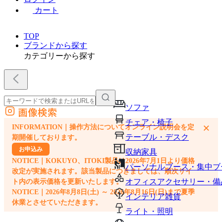
カート
TOP
ブランドから探す
カテゴリーから探す
ソファ
画像検索
外部サイトの商品をカートに追加
チェア・椅子
×
INFORMATION｜操作方法についてオンライン説明会を定
他のサイトで見つけた商品ページのURLを貼り付けて、カートに追加できます
テーブル・デスク
期開催しております。
お申込み
収納家具
NOTICE｜KOKUYO、ITOKI製品は2026年7月1日より価格
パーソナルブース・集中ブ
改定が実施されます。該当製品につきましては、順次サイ
オフィスアクセサリー・備
ト内の表示価格を更新いたします。
NOTICE｜2026年8月8日(土) ～ 2026年8月16日(日)まで夏季
インテリア雑貨
休業とさせていただきます。
ライト・照明