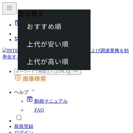
並び替え
40件
おすすめ順
動画マニュアル
80件
FAQ
カート
上代が安い順
120件
上代が高い順
画像検索
外部サイトの商品をカートに追加
他のサイトで見つけた商品ページのURLを貼り付けて、カートに追加できます
ヘルプ
動画マニュアル
FAQ
新規登録
ログイン