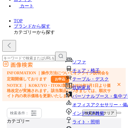
カート
TOP
ブランドから探す
カテゴリーから探す
ソファ
画像検索
外部サイトの商品をカートに追加
チェア・椅子
INFORMATION ｜操作方法についてオンライン説明会を
他のサイトで見つけた商品ページのURLを貼り付けて、カートに追加できます
テーブル・デスク
定期開催しております
お申込
×
NOTICE ｜ KOKUYO・ITOKI製品は2026年7月1日より価
収納家具
格改定が実施されます。該当製品につきましては、順次サ
イト内の表示価格を更新いたします。
パーソナルブース・集中ブ
オフィスアクセサリー・備
検索条件：
インテリア雑貨
検索条件をクリア
カテゴリー
ライト・照明