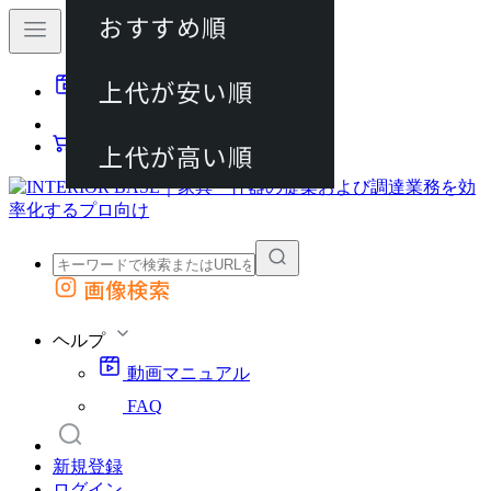
おすすめ順
80件
上代が安い順
動画マニュアル
120件
FAQ
カート
上代が高い順
画像検索
外部サイトの商品をカートに追加
他のサイトで見つけた商品ページのURLを貼り付けて、カートに追加できます
ヘルプ
動画マニュアル
FAQ
新規登録
ログイン