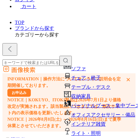
カート
TOP
ブランドから探す
カテゴリーから探す
画像検索
ソファ
外部サイトの商品をカートに追加
チェア・椅子
×
INFORMATION｜操作方法についてオンライン説明会を定
他のサイトで見つけた商品ページのURLを貼り付けて、カートに追加できます
期開催しております。
テーブル・デスク
お申込み
収納家具
NOTICE｜KOKUYO、ITOKI製品は2026年7月1日より価格
パーソナルブース・集中ブー
改定が実施されます。該当製品につきましては、順次サイ
ト内の表示価格を更新いたします。
オフィスアクセサリー・備品
NOTICE｜2026年8月8日(土) ～ 2026年8月16日(日)まで夏季
インテリア雑貨
休業とさせていただきます。
ライト・照明