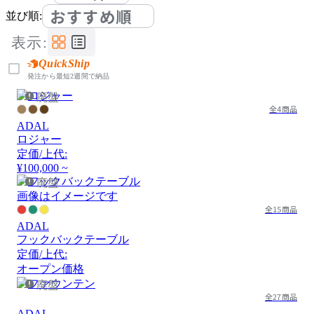
おすすめ順
並び順:
表示:
QuickShip
発注から最短2週間で納品
廃盤
全4商品
ADAL
ロジャー
定価/上代:
¥100,000 ~
廃盤
画像はイメージです
全15商品
ADAL
フックバックテーブル
定価/上代:
オープン価格
廃盤
全27商品
ADAL