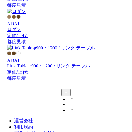
都度見積
ADAL
ロダン
定価/上代:
都度見積
ADAL
Link Table φ900・1200 / リンク テーブル
定価/上代:
都度見積
1
運営会社
利用規約