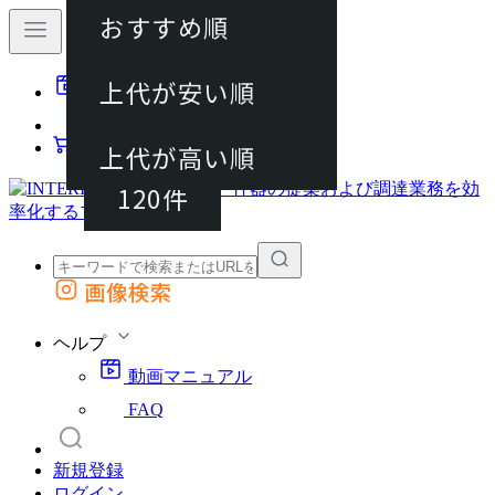
おすすめ順
40件
上代が安い順
動画マニュアル
80件
FAQ
カート
上代が高い順
120件
画像検索
外部サイトの商品をカートに追加
他のサイトで見つけた商品ページのURLを貼り付けて、カートに追加できます
ヘルプ
動画マニュアル
FAQ
新規登録
ログイン