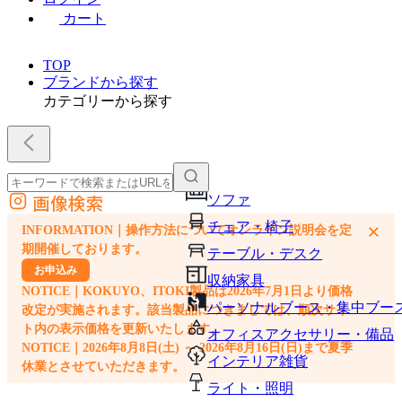
カート
TOP
ブランドから探す
カテゴリーから探す
画像検索
ソファ
外部サイトの商品をカートに追加
チェア・椅子
×
INFORMATION｜操作方法についてオンライン説明会を定
他のサイトで見つけた商品ページのURLを貼り付けて、カートに追加できます
期開催しております。
テーブル・デスク
お申込み
収納家具
NOTICE｜KOKUYO、ITOKI製品は2026年7月1日より価格
パーソナルブース・集中ブー
改定が実施されます。該当製品につきましては、順次サイ
ト内の表示価格を更新いたします。
オフィスアクセサリー・備品
NOTICE｜2026年8月8日(土) ～ 2026年8月16日(日)まで夏季
インテリア雑貨
休業とさせていただきます。
ライト・照明