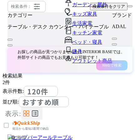
ガーデン・屋外
検索条件：
検索条件をクリア
キッズ家具
カテゴリー
ブランド
生活家電
ADAL
テーブル・デスク
カウンター・ハイテーブル
キッチン家電
ベッド・寝具
建具
お探しの商品が見つかりませんか？INTERIOR BASEでは、
外部サイトの商品でもお見積もり可能です！
アウトレット商品
Webで検索
検索結果
2
件
120件
表示件数:
おすすめ順
並び順:
表示:
QuickShip
発注から最短2週間で納品
廃盤