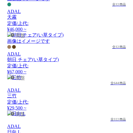
全32商品
ADAL
天霧
定価/上代:
¥46,000 ~
廃盤
画像はイメージです
全32商品
ADAL
朝日 チェア(い草タイプ)
定価/上代:
¥67,000 ~
廃盤
全644商品
ADAL
三竹
定価/上代:
¥29,500 ~
廃盤
全322商品
ADAL
日向 L