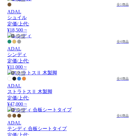
全1商品
ADAL
シュイル
定価/上代:
¥18,500 ~
廃盤
全4商品
ADAL
シンディ
定価/上代:
¥11,000 ~
廃盤
全4商品
ADAL
ストラトスⅡ 木製脚
定価/上代:
¥47,000 ~
廃盤
全6商品
ADAL
テンディ 合板シートタイプ
定価/上代: