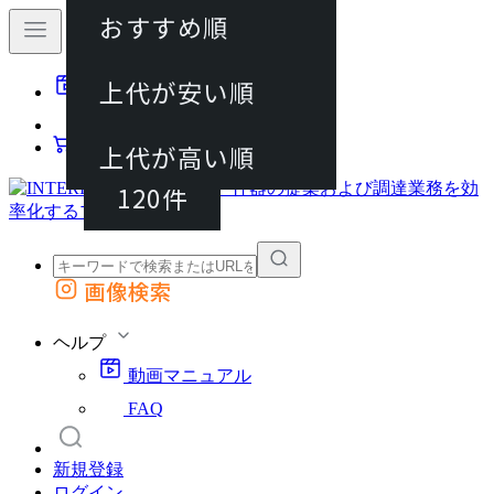
おすすめ順
40件
上代が安い順
動画マニュアル
80件
FAQ
カート
上代が高い順
120件
画像検索
外部サイトの商品をカートに追加
他のサイトで見つけた商品ページのURLを貼り付けて、カートに追加できます
ヘルプ
動画マニュアル
FAQ
新規登録
ログイン