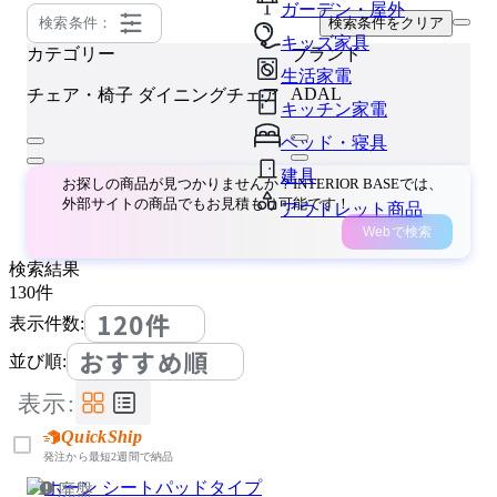
ガーデン・屋外
検索条件：
検索条件をクリア
キッズ家具
カテゴリー
ブランド
生活家電
ADAL
チェア・椅子
ダイニングチェア
キッチン家電
ベッド・寝具
建具
お探しの商品が見つかりませんか？INTERIOR BASEでは、
外部サイトの商品でもお見積もり可能です！
アウトレット商品
Webで検索
検索結果
130
件
120件
表示件数:
おすすめ順
並び順:
表示:
QuickShip
発注から最短2週間で納品
廃盤