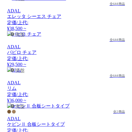
全644商品
ADAL
エレッタ シーエス チェア
定価/上代:
¥38,500 ~
廃盤
全644商品
ADAL
パピロ チェア
定価/上代:
¥29,500 ~
廃盤
全644商品
ADAL
リム
定価/上代:
¥36,000 ~
廃盤
全2商品
ADAL
ケビンⅡ 合板シートタイプ
定価/上代: