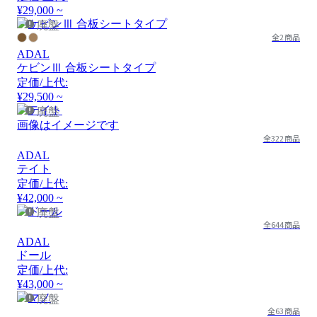
¥29,000 ~
廃盤
全2商品
ADAL
ケビンⅢ 合板シートタイプ
定価/上代:
¥29,500 ~
廃盤
画像はイメージです
全322商品
ADAL
テイト
定価/上代:
¥42,000 ~
廃盤
全644商品
ADAL
ドール
定価/上代:
¥43,000 ~
廃盤
全63商品