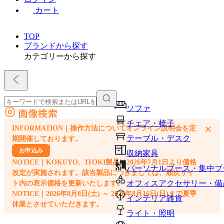
カート
TOP
ブランドから探す
カテゴリーから探す
ソファ
画像検索
外部サイトの商品をカートに追加
チェア・椅子
×
INFORMATION｜操作方法についてオンライン説明会を定
他のサイトで見つけた商品ページのURLを貼り付けて、カートに追加できます
テーブル・デスク
期開催しております。
お申込み
収納家具
NOTICE｜KOKUYO、ITOKI製品は2026年7月1日より価格
パーソナルブース・集中ブ
改定が実施されます。該当製品につきましては、順次サイ
オフィスアクセサリー・備
ト内の表示価格を更新いたします。
NOTICE｜2026年8月8日(土) ～ 2026年8月16日(日)まで夏季
インテリア雑貨
休業とさせていただきます。
ライト・照明