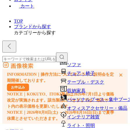
カート
TOP
ブランドから探す
カテゴリーから探す
画像検索
ソファ
外部サイトの商品をカートに追加
チェア・椅子
×
INFORMATION｜操作方法についてオンライン説明会を定
他のサイトで見つけた商品ページのURLを貼り付けて、カートに追加できます
期開催しております。
テーブル・デスク
お申込み
収納家具
NOTICE｜KOKUYO、ITOKI製品は2026年7月1日より価格
パーソナルブース・集中ブー
改定が実施されます。該当製品につきましては、順次サイ
ト内の表示価格を更新いたします。
オフィスアクセサリー・備品
NOTICE｜2026年8月8日(土) ～ 2026年8月16日(日)まで夏季
インテリア雑貨
休業とさせていただきます。
ライト・照明