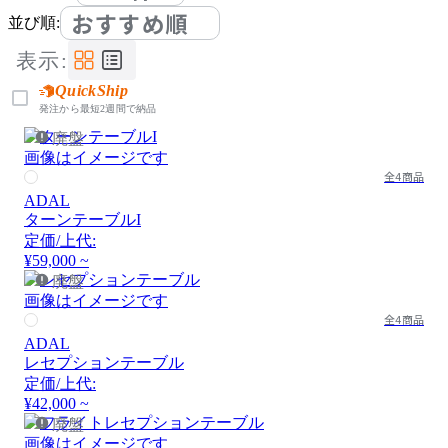
おすすめ順
並び順:
表示:
QuickShip
発注から最短2週間で納品
廃盤
画像はイメージです
全4商品
ADAL
ターンテーブルI
定価/上代:
¥59,000 ~
廃盤
画像はイメージです
全4商品
ADAL
レセプションテーブル
定価/上代:
¥42,000 ~
廃盤
画像はイメージです