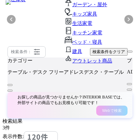
ガーデン・屋外
キッズ家具
生活家電
キッチン家電
ベッド・寝具
建具
検索条件：
検索条件をクリア
カテゴリー
ブラ
アウトレット商品
ADA
テーブル・デスク
フリーアドレスデスク・テーブル
お探しの商品が見つかりませんか？INTERIOR BASEでは、
外部サイトの商品でもお見積もり可能です！
Webで検索
検索結果
3
件
120件
表示件数: