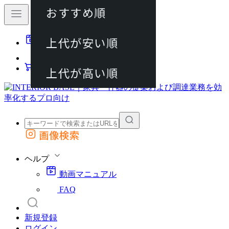
おすすめ順
80件
上代が安い順
動画マニュアル
120件
FAQ
カート
上代が高い順
画像検索
外部サイトの商品をカートに追加
他のサイトで見つけた商品ページのURLを貼り付けて、カートに追加できます
ヘルプ
動画マニュアル
FAQ
新規登録
ログイン