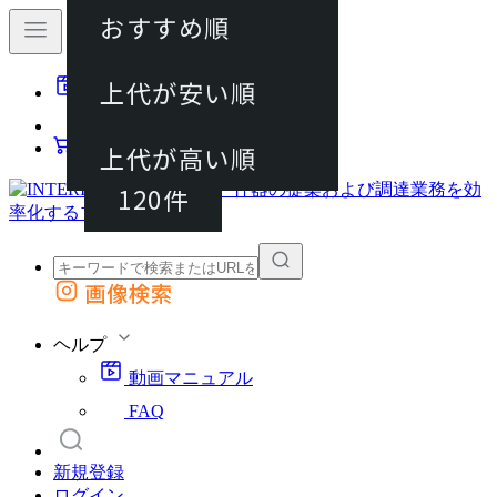
おすすめ順
40件
上代が安い順
動画マニュアル
80件
FAQ
カート
上代が高い順
120件
画像検索
外部サイトの商品をカートに追加
他のサイトで見つけた商品ページのURLを貼り付けて、カートに追加できます
ヘルプ
動画マニュアル
FAQ
新規登録
ログイン