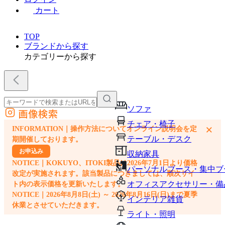
カート
TOP
ブランドから探す
カテゴリーから探す
ソファ
画像検索
外部サイトの商品をカートに追加
チェア・椅子
×
INFORMATION｜操作方法についてオンライン説明会を定
他のサイトで見つけた商品ページのURLを貼り付けて、カートに追加できます
テーブル・デスク
期開催しております。
お申込み
収納家具
NOTICE｜KOKUYO、ITOKI製品は2026年7月1日より価格
パーソナルブース・集中ブ
改定が実施されます。該当製品につきましては、順次サイ
オフィスアクセサリー・備
ト内の表示価格を更新いたします。
NOTICE｜2026年8月8日(土) ～ 2026年8月16日(日)まで夏季
インテリア雑貨
休業とさせていただきます。
ライト・照明