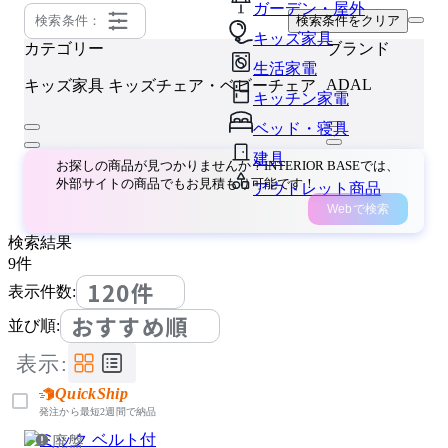
ガーデン・屋外
検索条件：
検索条件をクリア
キッズ家具
カテゴリー
ブランド
生活家電
ADAL
キッズ家具
キッズチェア・ベビーチェア
キッチン家電
ベッド・寝具
建具
お探しの商品が見つかりませんか？INTERIOR BASEでは、
外部サイトの商品でもお見積もり可能です！
アウトレット商品
Webで検索
検索結果
9
件
120件
表示件数:
おすすめ順
並び順:
表示:
QuickShip
発注から最短2週間で納品
廃盤