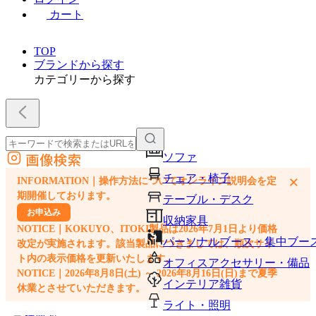
カート
TOP
ブランドから探す
カテゴリーから探す
画像検索
ソファ
外部サイトの商品をカートに追加
チェア・椅子
×
INFORMATION｜操作方法についてオンライン説明会を定
他のサイトで見つけた商品ページのURLを貼り付けて、カートに追加できます
期開催しております。
テーブル・デスク
お申込み
収納家具
NOTICE｜KOKUYO、ITOKI製品は2026年7月1日より価格
パーソナルブース・集中ブー
改定が実施されます。該当製品につきましては、順次サイ
ト内の表示価格を更新いたします。
オフィスアクセサリー・備品
NOTICE｜2026年8月8日(土) ～ 2026年8月16日(日)まで夏季
インテリア雑貨
休業とさせていただきます。
ライト・照明