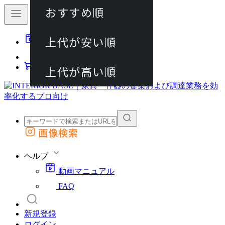
おすすめ順
80件
上代が安い順
動画マニュアル
120件
FAQ
カート
上代が高い順
画像検索
外部サイトの商品をカートに追加
他のサイトで見つけた商品ページのURLを貼り付けて、カートに追加できます
ヘルプ
動画マニュアル
FAQ
新規登録
ログイン