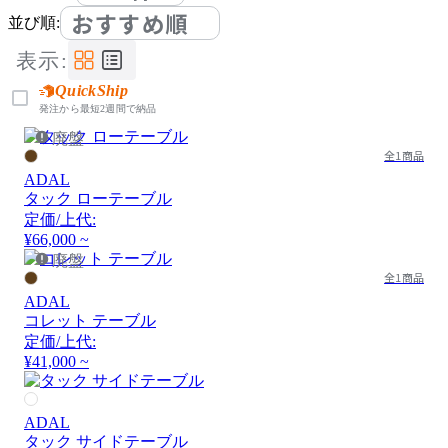
おすすめ順
並び順:
表示:
QuickShip
発注から最短2週間で納品
廃盤
全1商品
ADAL
タック ローテーブル
定価/上代:
¥66,000 ~
廃盤
全1商品
ADAL
コレット テーブル
定価/上代:
¥41,000 ~
ADAL
タック サイドテーブル